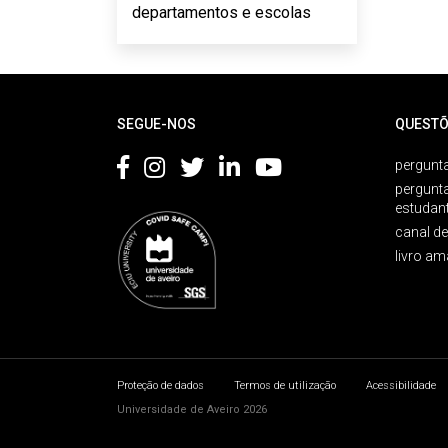
departamentos e escolas
Rodapé
SEGUE-NOS
QUESTÕ
pergunta
pergunt
estudan
canal d
livro am
Proteção de dados
Termos de utilização
Acessibilidade
Universidade de Aveiro 2026