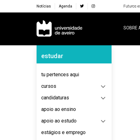
Notícias
Agenda
Futuros e
Navegação Principal
SOBRE 
Navegação Lateral
estudar
No content to display
tu pertences aqui
cursos
candidaturas
apoio ao ensino
apoio ao estudo
estágios e emprego