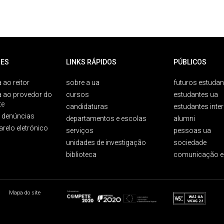
ES
LINKS RÁPIDOS
PÚBLICOS
 ao reitor
sobre a ua
futuros estudan
a ao provedor do
cursos
estudantes ua
te
candidaturas
estudantes inte
e denúncias
departamentos e escolas
alumni
arelo eletrónico
serviços
pessoas ua
unidades de investigação
sociedade
biblioteca
comunicação e
Mapa do site