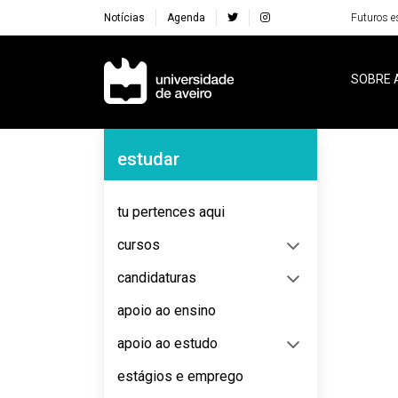
Notícias
Agenda
Futuros e
Navegação Principal
SOBRE 
Navegação Lateral
estudar
No content to display
tu pertences aqui
cursos
candidaturas
apoio ao ensino
apoio ao estudo
estágios e emprego