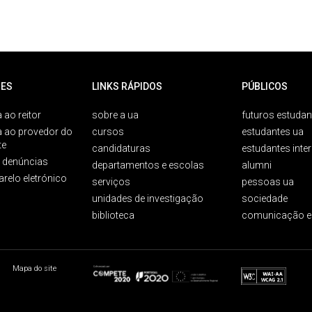
ES
LINKS RÁPIDOS
PÚBLICOS
 ao reitor
sobre a ua
futuros estudan
a ao provedor do
cursos
estudantes ua
te
candidaturas
estudantes inte
e denúncias
departamentos e escolas
alumni
arelo eletrónico
serviços
pessoas ua
unidades de investigação
sociedade
biblioteca
comunicação e
Mapa do site