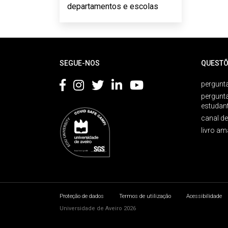
departamentos e escolas
Rodapé
SEGUE-NOS
QUESTÕ
pergunta
pergunt
estudan
canal d
livro am
Proteção de dados
Termos de utilização
Acessibilidade
Universidade de Aveiro 2026