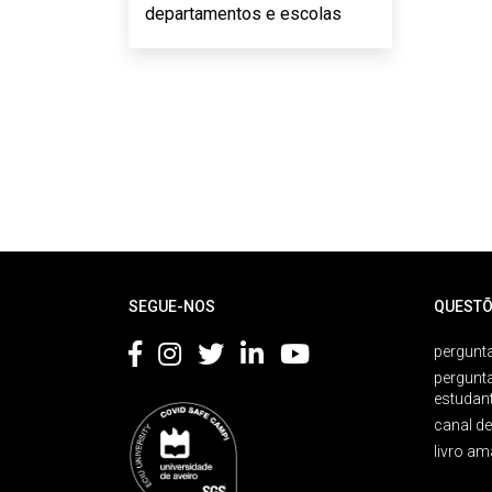
departamentos e escolas
Rodapé
SEGUE-NOS
QUESTÕ
pergunta
pergunt
estudan
canal d
livro am