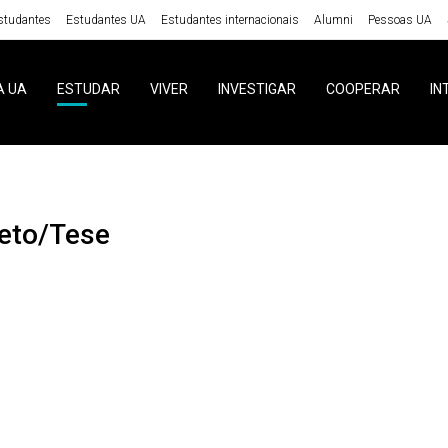
studantes
Estudantes UA
Estudantes internacionais
Alumni
Pessoas UA
A UA
ESTUDAR
VIVER
INVESTIGAR
COOPERAR
IN
ojeto/Tese