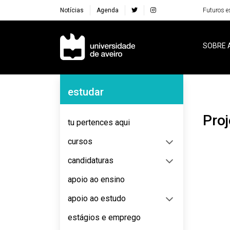
Notícias
Agenda
Futuros e
Navegação Principal
SOBRE 
Navegação Lateral
estudar
Pr
tu pertences aqui
cursos
candidaturas
apoio ao ensino
apoio ao estudo
estágios e emprego