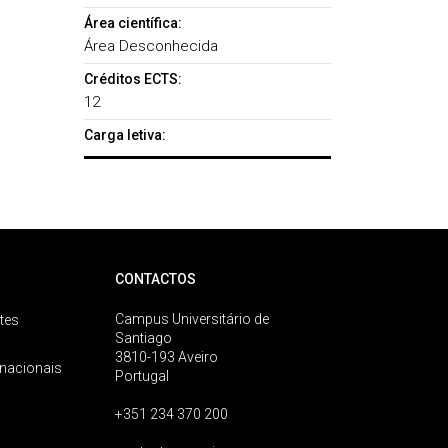
Área científica:
Área Desconhecida
Créditos ECTS:
12
Carga letiva:
CONTACTOS
Campus Universitário de
tes
Santiago
3810-193 Aveiro
rnacionais
Portugal
+351 234 370 200