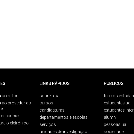
ES
LINKS RÁPIDOS
PÚBLICOS
 ao reitor
sobre a ua
futuros estudan
a ao provedor do
cursos
estudantes ua
te
candidaturas
estudantes inte
e denúncias
departamentos e escolas
alumni
arelo eletrónico
serviços
pessoas ua
unidades de investigação
sociedade