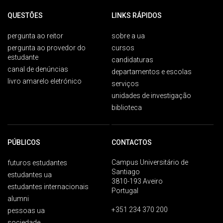
QUESTÕES
LINKS RÁPIDOS
pergunta ao reitor
sobre a ua
pergunta ao provedor do
cursos
estudante
candidaturas
canal de denúncias
departamentos e escolas
livro amarelo eletrónico
serviços
unidades de investigação
biblioteca
PÚBLICOS
CONTACTOS
Campus Universitário de
futuros estudantes
Santiago
estudantes ua
3810-193 Aveiro
estudantes internacionais
Portugal
alumni
+351 234 370 200
pessoas ua
sociedade