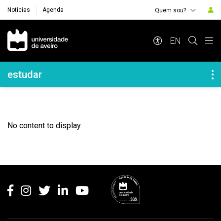
Notícias
Agenda
Quem sou?
Navegação Principal
EN
Navegação Lateral
estudar
No content to display
Rodapé