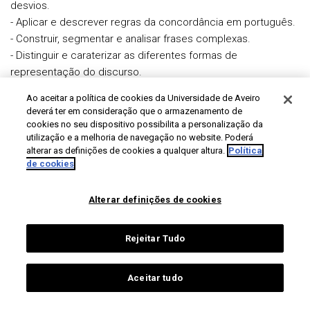
desvios.
- Aplicar e descrever regras da concordância em português.
- Construir, segmentar e analisar frases complexas.
- Distinguir e caraterizar as diferentes formas de
representação do discurso.
- Explicitar os diversos tipos de relação de referência e os
Ao aceitar a política de cookies da Universidade de Aveiro
deíticos no discurso.
deverá ter em consideração que o armazenamento de
- Identificar as diferentes relações de sentido.
cookies no seu dispositivo possibilita a personalização da
- Identificar e caraterizar ambiguidades linguísticas.
utilização e a melhoria de navegação no website. Poderá
alterar as definições de cookies a qualquer altura.
Política
- Interpretar e produzir textos e discursos, atentando nos
de cookies
níveis de análise linguística estudados.
Alterar definições de cookies
Resultados de Aprendizagem
Rejeitar Tudo
As metodologias adotadas são coerentes corn os objetivos
de aprendizagem, uma vez que permitirão ao estudante uma
participação ativa em sala de aula, um acompanhamento
Aceitar tudo
tutorial mais personalizado e ainda o fornecimento de pistas
e instrumentos para um trabalho autónomo eficaz e