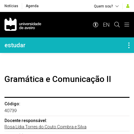
Notícias
Agenda
Quem sou?
Navegação Principal
EN
Navegação Lateral
estudar
Gramática e Comunicação II
Código:
40739
Docente responsável:
Rosa Lídia Torres do Couto Coimbra e Silva