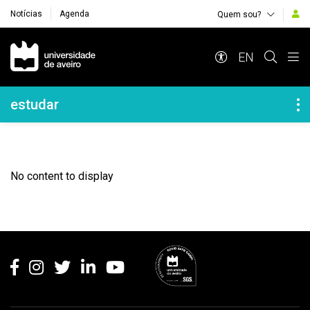
Notícias
Agenda
Quem sou?
Navegação Principal
EN
Navegação Lateral
estudar
No content to display
Rodapé