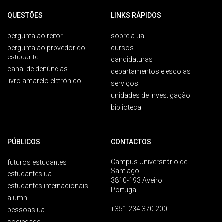
QUESTÕES
LINKS RÁPIDOS
pergunta ao reitor
sobre a ua
pergunta ao provedor do
cursos
estudante
candidaturas
canal de denúncias
departamentos e escolas
livro amarelo eletrónico
serviços
unidades de investigação
biblioteca
PÚBLICOS
CONTACTOS
Campus Universitário de
futuros estudantes
Santiago
estudantes ua
3810-193 Aveiro
estudantes internacionais
Portugal
alumni
+351 234 370 200
pessoas ua
sociedade