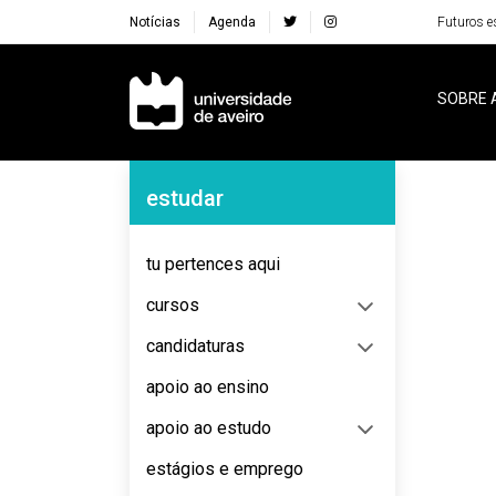
Notícias
Agenda
Futuros e
Navegação Principal
SOBRE 
Navegação Lateral
estudar
No content to display
tu pertences aqui
cursos
candidaturas
apoio ao ensino
apoio ao estudo
estágios e emprego