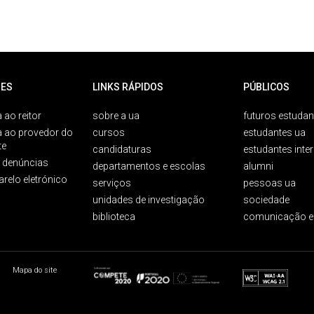
ES
LINKS RÁPIDOS
PÚBLICOS
 ao reitor
sobre a ua
futuros estudan
a ao provedor do
cursos
estudantes ua
te
candidaturas
estudantes inte
e denúncias
departamentos e escolas
alumni
arelo eletrónico
serviços
pessoas ua
unidades de investigação
sociedade
biblioteca
comunicação e
Mapa do site