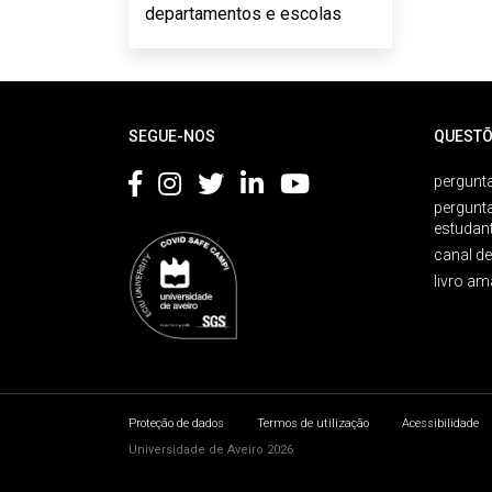
departamentos e escolas
Rodapé
SEGUE-NOS
QUESTÕ
pergunta
pergunt
estudan
canal d
livro am
Proteção de dados
Termos de utilização
Acessibilidade
Universidade de Aveiro 2026