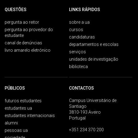
QUESTÕES
LINKS RÁPIDOS
pergunta ao reitor
sobre a ua
pergunta ao provedor do
cursos
estudante
candidaturas
canal de denúncias
departamentos e escolas
livro amarelo eletrónico
serviços
unidades de investigação
biblioteca
PÚBLICOS
CONTACTOS
Campus Universitário de
futuros estudantes
Santiago
estudantes ua
3810-193 Aveiro
estudantes internacionais
Portugal
alumni
+351 234 370 200
pessoas ua
sociedade