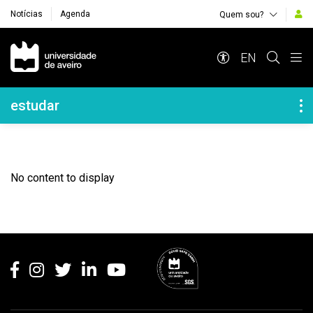
Notícias
Agenda
Quem sou?
Navegação Principal
EN
Navegação Lateral
estudar
No content to display
Rodapé