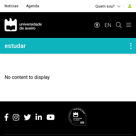
Notícias
Agenda
Quem sou?
Navegação Principal
EN
Navegação Lateral
estudar
No content to display
Rodapé