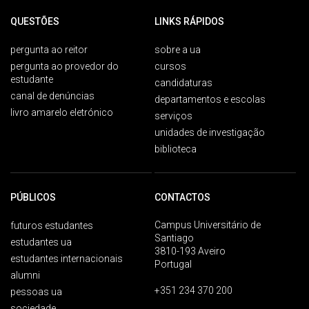
QUESTÕES
LINKS RÁPIDOS
pergunta ao reitor
sobre a ua
pergunta ao provedor do
cursos
estudante
candidaturas
canal de denúncias
departamentos e escolas
livro amarelo eletrónico
serviços
unidades de investigação
biblioteca
PÚBLICOS
CONTACTOS
Campus Universitário de
futuros estudantes
Santiago
estudantes ua
3810-193 Aveiro
estudantes internacionais
Portugal
alumni
+351 234 370 200
pessoas ua
sociedade