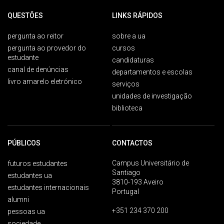
QUESTÕES
LINKS RÁPIDOS
pergunta ao reitor
sobre a ua
pergunta ao provedor do
cursos
estudante
candidaturas
canal de denúncias
departamentos e escolas
livro amarelo eletrónico
serviços
unidades de investigação
biblioteca
PÚBLICOS
CONTACTOS
Campus Universitário de
futuros estudantes
Santiago
estudantes ua
3810-193 Aveiro
estudantes internacionais
Portugal
alumni
+351 234 370 200
pessoas ua
sociedade