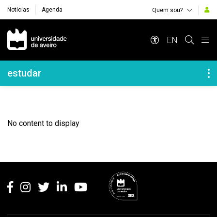
Notícias
Agenda
Quem sou?
Navegação Principal
EN
Navegação Lateral
estudar
No content to display
Rodapé