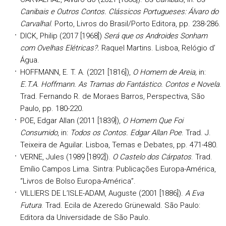
Canibais e Outros Contos. Clássicos Portugueses: Álvaro do
Carvalhal
. Porto, Livros do Brasil/Porto Editora, pp. 238-286.
DICK, Philip (2017 [1968])
Será que os Androides Sonham
com Ovelhas Elétricas?.
Raquel Martins. Lisboa, Relógio d’
Água.
HOFFMANN, E. T. A. (2021 [1816]),
O Homem de Areia,
in:
E.T.A. Hoffmann. As Tramas do Fantástico. Contos e Novela
.
Trad. Fernando R. de Moraes Barros, Perspectiva, São
Paulo, pp. 180-220.
POE, Edgar Allan (2011 [1839]),
O Homem Que Foi
Consumido
, in:
Todos os Contos. Edgar Allan Poe
. Trad. J.
Teixeira de Aguilar. Lisboa, Temas e Debates, pp. 471-480.
VERNE, Jules (1989 [1892]).
O Castelo dos Cárpatos
. Trad.
Emílio Campos Lima. Sintra: Publicações Europa-América,
“Livros de Bolso Europa-América”.
VILLIERS DE L’ISLE-ADAM, Auguste (2001 [1886]).
A Eva
Futura
. Trad. Ecila de Azeredo Grünewald. São Paulo:
Editora da Universidade de São Paulo.