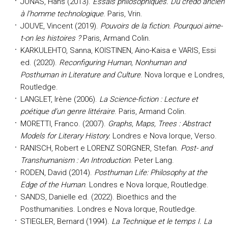
JONAS, Hans (2013).
Essais philosophiques. Du credo ancien
à l’homme technologique
. Paris, Vrin.
JOUVE, Vincent (2019).
Pouvoirs de la fiction. Pourquoi aime-
t-on les histoires ?
Paris, Armand Colin.
KARKULEHTO, Sanna, KOISTINEN, Aino-Kaisa e VARIS, Essi
ed. (2020).
Reconfiguring Human, Nonhuman and
Posthuman in Literature and Culture
. Nova Iorque e Londres,
Routledge.
LANGLET, Irène (2006).
La Science-fiction : Lecture et
poétique d’un genre littéraire
. Paris, Armand Colin.
MORETTI, Franco. (2007).
Graphs, Maps, Trees : Abstract
Models for Literary History.
Londres e Nova Iorque, Verso.
RANISCH, Robert e LORENZ SORGNER, Stefan.
Post- and
Transhumanism : An Introduction
. Peter Lang.
RODEN, David (2014).
Posthuman Life: Philosophy at the
Edge of the Human
. Londres e Nova Iorque, Routledge.
SANDS, Danielle ed. (2022). Bioethics and the
Posthumanities. Londres e Nova Iorque, Routledge.
STIEGLER, Bernard (1994).
La Technique et le temps I. La