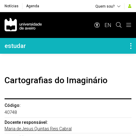
Notícias
Agenda
Quem sou?
Navegação Principal
EN
Navegação Lateral
estudar
Cartografias do Imaginário
Código:
40748
Docente responsável:
Maria de Jesus Quintas Reis Cabral