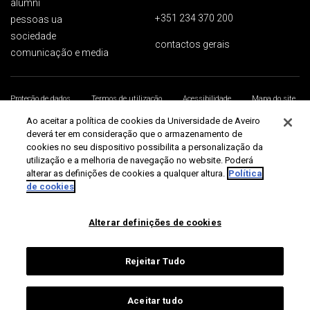
alumni
+351 234 370 200
pessoas ua
sociedade
contactos gerais
comunicação e media
Proteção de dados
Termos de utilização
Acessibilidade
Mapa do site
Universidade de Aveiro 2026
Ao aceitar a política de cookies da Universidade de Aveiro
deverá ter em consideração que o armazenamento de
cookies no seu dispositivo possibilita a personalização da
utilização e a melhoria de navegação no website. Poderá
alterar as definições de cookies a qualquer altura.
Política
de cookies
Alterar definições de cookies
Rejeitar Tudo
Aceitar tudo