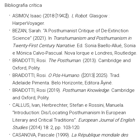
Bibliografia crítica
ASIMOV, Isaac (2018 [1942]).
I, Robot
. Glasgow :
HarperVoyager.
BEZAN, Sarah. “A Posthumanist Critique of De-Extinction
Science” (2021). In
Transhumanism and Posthumanism in
Twenty-First Century Narrative
. Ed. Sonia Baello-Allué, Sonia
e Mónica Calvo-Pascual. Nova Iorque e Londres, Routledge.
BRAIDOTTI, Rosi.
The Posthuman
. (2013). Cambridge and
Oxford, Polity.
BRAIDOTTI, Rosi.
O Pós-Humano
. ([2013] 2025). Trad.
Adelaide Pimenta. Belo Horizonte, Editora Âyiné.
BRAIDOTTI, Rosi (2019).
Posthuman Knowledge
. Cambridge
and Oxford, Polity.
CALLUS, Ivan, Herbrechter, Stefan e Rossini, Manuela.
“Introduction: Dis/Locating Posthumanism In European
Literary and Critical Traditions”.
European Journal of English
Studies
(2014) 18: 2, pp. 103-120.
CASANOVA, Pascale (1999).
La République mondiale des