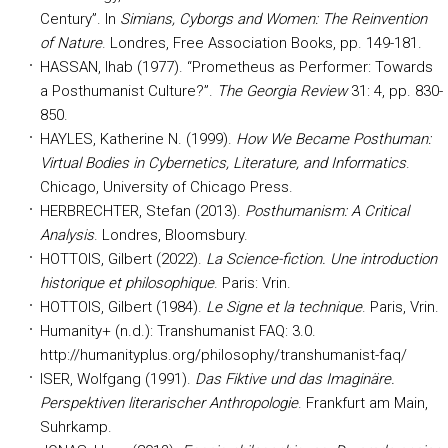
Century”. In
Simians, Cyborgs and Women: The Reinvention
of Nature
. Londres, Free Association Books, pp. 149-181.
HASSAN, Ihab (1977). “Prometheus as Performer: Towards
a Posthumanist Culture?”.
The Georgia Review
31: 4, pp. 830-
850.
HAYLES, Katherine N. (1999).
How We Became Posthuman:
Virtual Bodies in Cybernetics, Literature, and Informatics
.
Chicago, University of Chicago Press.
HERBRECHTER, Stefan (2013).
Posthumanism: A Critical
Analysis
. Londres, Bloomsbury.
HOTTOIS, Gilbert (2022).
La Science-fiction. Une introduction
historique et philosophique
. Paris: Vrin.
HOTTOIS, Gilbert (1984).
Le Signe et la technique
. Paris, Vrin.
Humanity+ (n.d.): Transhumanist FAQ: 3.0.
http://humanityplus.org/philosophy/transhumanist-faq/
ISER, Wolfgang (1991).
Das Fiktive und das Imaginäre.
Perspektiven literarischer Anthropologie
. Frankfurt am Main,
Suhrkamp.