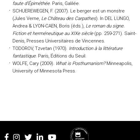
faute d’Épiméthée
. Paris, Galilée.
SCHUEREWEGEN, F. (2007). Le berger est un monstre
(Jules Verne,
Le Château des Carpathes
). In DEL LUNGO,
Andrea & LYON-CAEN, Boris (éds.),
Le roman du signe.
Fiction et herméneutique au XIXe siècle
(pp. 259-271). Saint-
Denis, Presses Universitaires de Vincennes.
TODOROV, Tzvetan (1970).
Introduction à la littérature
fantastique
. Paris, Éditions du Seuil.
WOLFE, Cary (2009).
What is Posthumanism?
Minneapolis,
University of Minnesota Press.
Rodapé