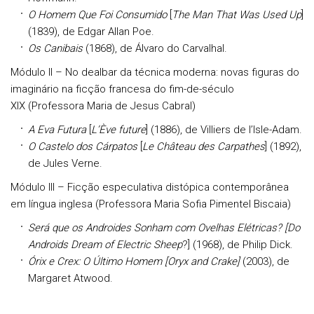
O Homem Que Foi Consumido
[
The Man That Was Used Up
]
(1839), de Edgar Allan Poe.
Os Canibais
(1868), de Álvaro do Carvalhal.
Módulo II – No dealbar da técnica moderna: novas figuras do
imaginário na ficção francesa do fim-de-século
XIX (Professora Maria de Jesus Cabral)
A Eva Futura
[
L’Ève future
] (1886), de Villiers de l’Isle-Adam.
O Castelo dos Cárpatos
[
Le Château des Carpathes
] (1892),
de Jules Verne.
Módulo III – Ficção especulativa distópica contemporânea
em língua inglesa (Professora Maria Sofia Pimentel Biscaia)
Será que os Androides Sonham com Ovelhas Elétricas?
[Do
Androids Dream of Electric Sheep
?] (1968), de Philip Dick.
Órix e Crex: O Último Homem [Oryx and Crake]
(2003), de
Margaret Atwood.