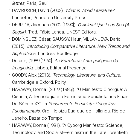
lettres
, Paris, Seuil.
DAMROSCH, David (2003).
What is World Literature?
Princeton, Princeton University Press.
DERRIDA, Jacques (2002 [1999]).
O Animal Que Logo Sou (A
Seguir)
. Trad. Fábio Landa. UNESP Editora.
DOMÍNGUEZ, César, SAUSSY, Haun, VILLANUEVA, Darío
(2015).
Introducing Comparative Literature. New Trends and
Applications
. Londres, Routledge.
Durand, (1989 [1960].
As Estruturas Antropológicas do
Imaginário
, Lisboa, Editorial Presença.
GOODY, Alex (2013).
Technology, Literature, and Culture
.
Cambridge e Oxford, Polity.
HARAWAY, Donna. (2019 (1985]). “O Manifesto Ciborgue: A
Ciência, A Tecnologia e o Feminismo Socialista nos Finais
Do Século XX”. In
Pensamento Feminista: Conceitos
Fundamentais
. Org. Heloiza Buarque de Hollanda. Rio de
Janeiro, Bazar do Tempo.
HARAWAY, Donna (1991). “A Cyborg Manifesto: Science,
Technology, and Socialist-Feminism in the Late Twentieth