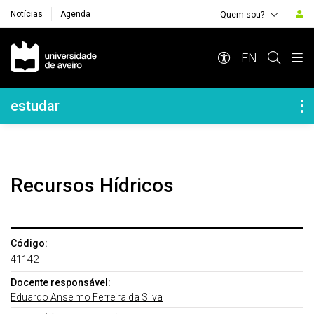
Notícias
Agenda
Quem sou?
Navegação Principal
EN
Navegação Lateral
estudar
Recursos Hídricos
Código:
41142
Docente responsável:
Eduardo Anselmo Ferreira da Silva