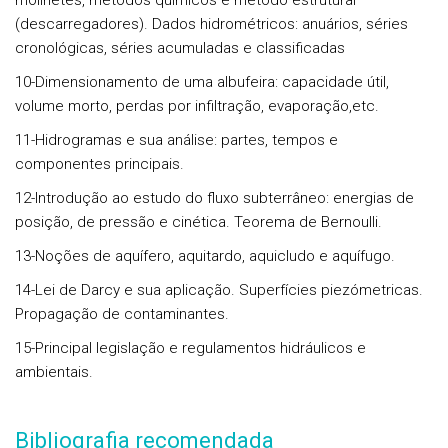
molinetes, métodos químicos e método estrutural
(descarregadores). Dados hidrométricos: anuários, séries
cronológicas, séries acumuladas e classificadas
10-Dimensionamento de uma albufeira: capacidade útil,
volume morto, perdas por infiltração, evaporação,etc.
11-Hidrogramas e sua análise: partes, tempos e
componentes principais.
12-Introdução ao estudo do fluxo subterrâneo: energias de
posição, de pressão e cinética. Teorema de Bernoulli.
13-Noções de aquífero, aquitardo, aquicludo e aquífugo.
14-Lei de Darcy e sua aplicação. Superfícies piezómetricas.
Propagação de contaminantes.
15-Principal legislação e regulamentos hidráulicos e
ambientais.
Bibliografia recomendada