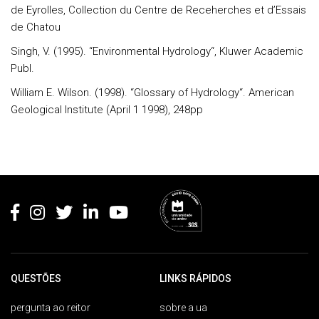
de Eyrolles, Collection du Centre de Receherches et d’Essais
de Chatou
Singh, V. (1995). “Environmental Hydrology“, Kluwer Academic
Publ.
William E. Wilson. (1998). “Glossary of Hydrology“. American
Geological Institute (April 1 1998), 248pp
Rodapé
QUESTÕES
LINKS RÁPIDOS
pergunta ao reitor
sobre a ua