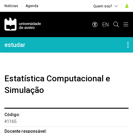
Notícias
Agenda
Quem sou?
Navegação Principal
EN
Navegação Lateral
estudar
Estatística Computacional e
Simulação
Código:
41165
Docente responsável: