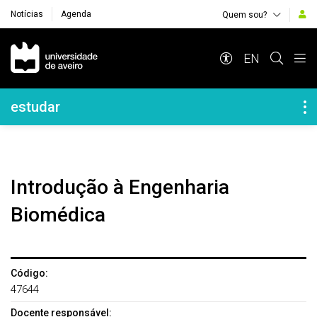
Notícias
Agenda
Quem sou?
Navegação Principal
EN
Navegação Lateral
estudar
Introdução à Engenharia
Biomédica
Código:
47644
Docente responsável: