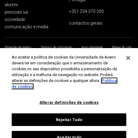
alumni
+351 234 370 200
pessoas ua
sociedade
contactos gerais
comunicação e media
Proteção de dados
Termos de utilização
Acessibilidade
Mapa do site
Universidade de Aveiro 2026
Ao aceitar a política de cookies da Universidade de Aveiro
deverá ter em consideração que o armazenamento de
cookies no seu dispositivo possibilita a personalização da
utilização e a melhoria de navegação no website. Poderá
alterar as definições de cookies a qualquer altura.
Política
de cookies
Alterar definições de cookies
Rejeitar Tudo
Aceitar tudo