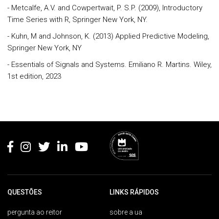
- Metcalfe, A.V. and Cowpertwait, P. S.P. (2009), Introductory
Time Series with R, Springer New York, NY.
- Kuhn, M and Johnson, K. (2013) Applied Predictive Modeling,
Springer New York, NY
- Essentials of Signals and Systems. Emiliano R. Martins. Wiley,
1st edition, 2023
Rodapé
QUESTÕES
LINKS RÁPIDOS
pergunta ao reitor
sobre a ua