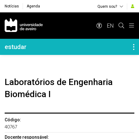
Notícias
Agenda
Quem sou?
Navegação Principal
EN
Navegação Lateral
estudar
Laboratórios de Engenharia
Biomédica I
Código:
40767
Docente responsável: