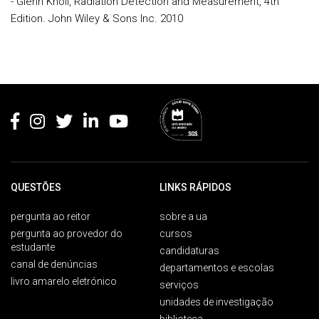
- Glenn Knoll, Radiation Detection and Measurement, 4th
Edition. John Wiley & Sons Inc. 2010
Rodapé
QUESTÕES
LINKS RÁPIDOS
pergunta ao reitor
sobre a ua
pergunta ao provedor do
cursos
estudante
candidaturas
canal de denúncias
departamentos e escolas
livro amarelo eletrónico
serviços
unidades de investigação