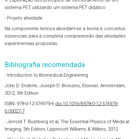
9. Exploração dos princípios de funcionamento de um
sistema PET, utilizando um sistema PET didático
- Projeto atividade
Na
componente teórica
abordam-se a teoria e conceitos
essenciais para a completa compreensão das atividades
experimentais propostas.
Bibliografia recomendada
- Introduction to Biomedical Engineering
John D. Enderle, Joseph D. Bronzino, Elsevier, Amsterdam,
2012, 3th Edition
ISBN: 978-0-12-374979-6
doi:10.1016/B978-0-12-374979-
6.00027-7
- Jerrold T. Bushberg et al, The Essential Physics of Medical
Imaging, 3th Edition, Lippincott Williams & Wilkins, 2012