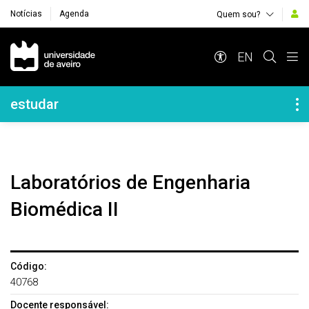
Notícias
Agenda
Quem sou?
Navegação Principal
EN
Navegação Lateral
estudar
Laboratórios de Engenharia
Biomédica II
Código:
40768
Docente responsável: