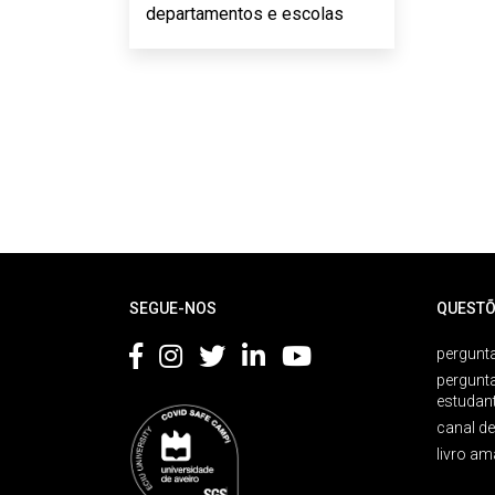
departamentos e escolas
Rodapé
SEGUE-NOS
QUESTÕ
pergunta
pergunt
estudan
canal d
livro am