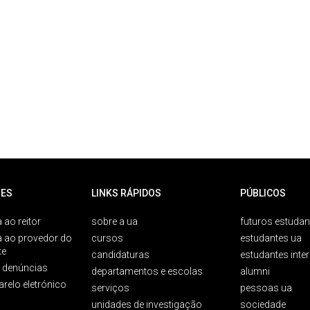
ES
LINKS RÁPIDOS
PÚBLICOS
 ao reitor
sobre a ua
futuros estudan
a ao provedor do
cursos
estudantes ua
te
candidaturas
estudantes inte
e denúncias
departamentos e escolas
alumni
arelo eletrónico
serviços
pessoas ua
unidades de investigação
sociedade