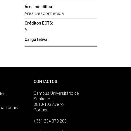
Área científica:
Área Desconhecida
Créditos ECTS:
6
Carga letiva:
CONTACTOS
Campus Universitário de
tes
Santiago
3810-193 Aveiro
rnacionais
Portugal
+351 234 370 200