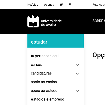
Notícias
Agenda
Futuros e
Navegação Principal
SOBRE 
Navegação Lateral
estudar
Opç
tu pertences aqui
cursos
candidaturas
apoio ao ensino
apoio ao estudo
estágios e emprego