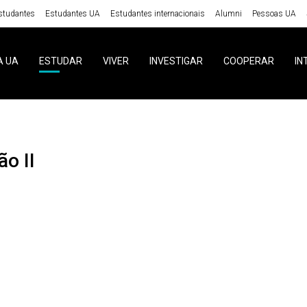
studantes
Estudantes UA
Estudantes internacionais
Alumni
Pessoas UA
A UA
ESTUDAR
VIVER
INVESTIGAR
COOPERAR
IN
ão II