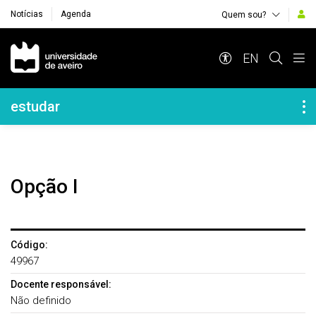
Notícias
Agenda
Quem sou?
Navegação Principal
EN
Navegação Lateral
estudar
Opção I
Código:
49967
Docente responsável:
Não definido