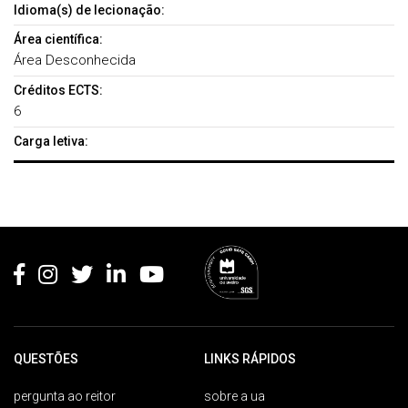
Idioma(s) de lecionação:
Área científica:
Área Desconhecida
Créditos ECTS:
6
Carga letiva:
Rodapé
QUESTÕES
LINKS RÁPIDOS
pergunta ao reitor
sobre a ua