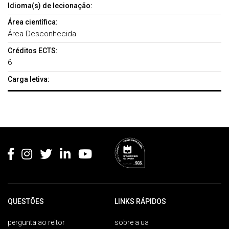
Idioma(s) de lecionação:
Área científica:
Área Desconhecida
Créditos ECTS:
6
Carga letiva:
Rodapé
QUESTÕES
LINKS RÁPIDOS
pergunta ao reitor
sobre a ua