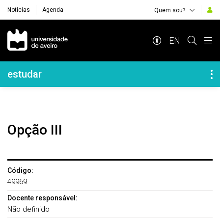
Notícias
Agenda
Quem sou?
Navegação Principal
EN
Navegação Lateral
estudar
Opção III
Código:
49969
Docente responsável:
Não definido