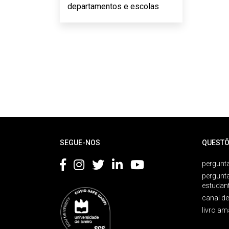
departamentos e escolas
Rodapé
SEGUE-NOS
QUESTÕ
pergunta
pergunt
estudan
canal d
livro am