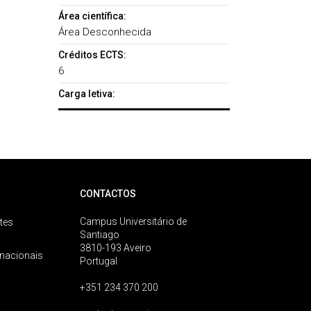
Área científica:
Área Desconhecida
Créditos ECTS:
6
Carga letiva:
CONTACTOS
Campus Universitário de
tes
Santiago
3810-193 Aveiro
rnacionais
Portugal
+351 234 370 200