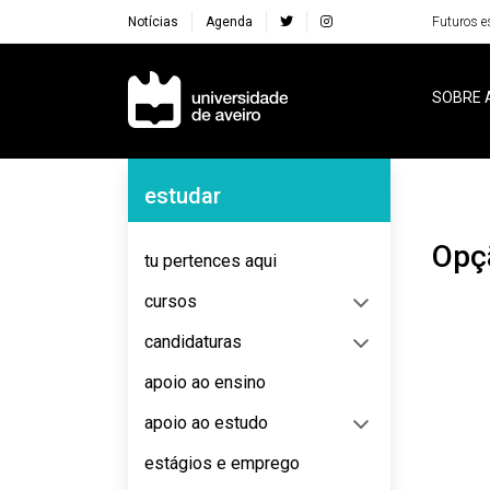
Notícias
Agenda
Futuros e
Navegação Principal
SOBRE 
Navegação Lateral
estudar
Opç
tu pertences aqui
cursos
candidaturas
apoio ao ensino
apoio ao estudo
estágios e emprego