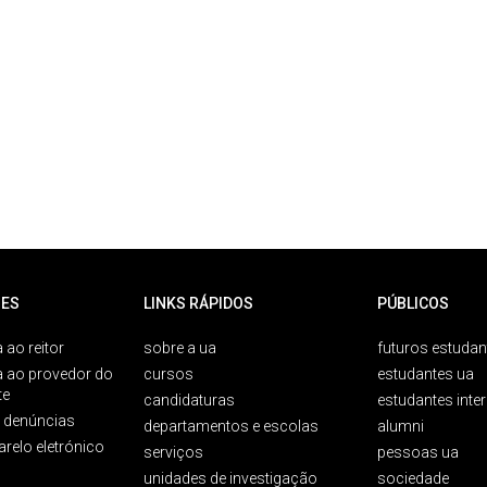
ES
LINKS RÁPIDOS
PÚBLICOS
 ao reitor
sobre a ua
futuros estudan
a ao provedor do
cursos
estudantes ua
te
candidaturas
estudantes inte
e denúncias
departamentos e escolas
alumni
arelo eletrónico
serviços
pessoas ua
unidades de investigação
sociedade