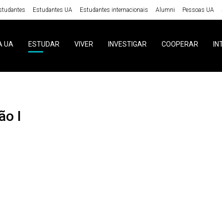
studantes
Estudantes UA
Estudantes internacionais
Alumni
Pessoas UA
A UA
ESTUDAR
VIVER
INVESTIGAR
COOPERAR
IN
ão I