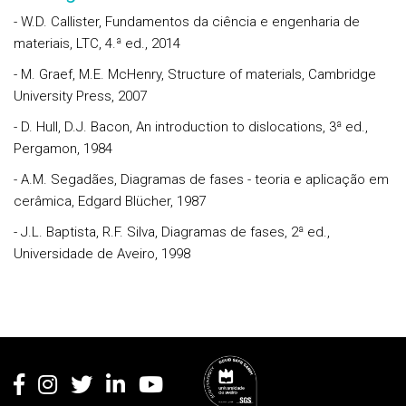
- W.D. Callister, Fundamentos da ciência e engenharia de
materiais, LTC, 4.ª ed., 2014
- M. Graef, M.E. McHenry, Structure of materials, Cambridge
University Press, 2007
- D. Hull, D.J. Bacon, An introduction to dislocations, 3ª ed.,
Pergamon, 1984
- A.M. Segadães, Diagramas de fases - teoria e aplicação em
cerâmica, Edgard Blücher, 1987
- J.L. Baptista, R.F. Silva, Diagramas de fases, 2ª ed.,
Universidade de Aveiro, 1998
Rodapé