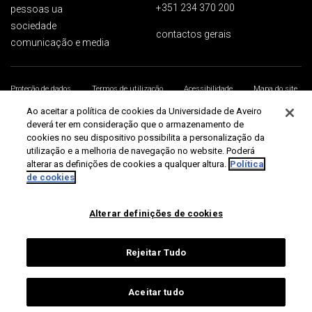
+351 234 370 200
pessoas ua
sociedade
contactos gerais
comunicação e media
Proteção de dados
Termos de utilização
Acessibilidade
Mapa do site
Universidade de Aveiro 2026
Ao aceitar a política de cookies da Universidade de Aveiro
deverá ter em consideração que o armazenamento de
cookies no seu dispositivo possibilita a personalização da
utilização e a melhoria de navegação no website. Poderá
alterar as definições de cookies a qualquer altura.
Política
de cookies
Alterar definições de cookies
Rejeitar Tudo
Aceitar tudo