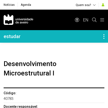
Notícias
Agenda
Quem sou?
Navegação Principal
EN
Navegação Lateral
estudar
Desenvolvimento
Microestrutural I
Código:
40783
Docente responsável: