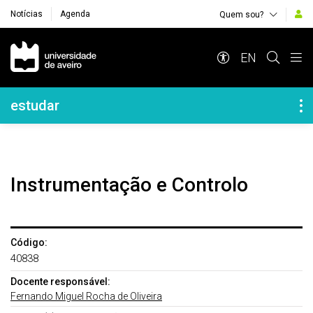
Notícias
Agenda
Quem sou?
Navegação Principal
EN
Navegação Lateral
estudar
Instrumentação e Controlo
Código:
40838
Docente responsável:
Fernando Miguel Rocha de Oliveira