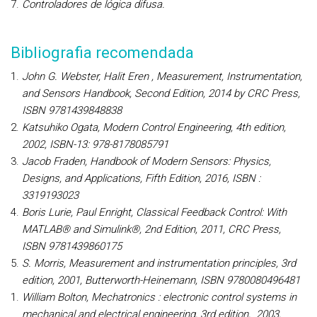
Controladores de lógica difusa.
Bibliografia recomendada
John G. Webster, Halit Eren ,
Measurement, Instrumentation,
and Sensors Handbook
, Second Edition, 2014 by CRC Press,
ISBN 9781439848838
Katsuhiko Ogata,
Modern Control Engineering
, 4th edition,
2002, ISBN-13: 978-8178085791
Jacob Fraden, Handbook of Modern Sensors: Physics,
Designs, and Applications, Fifth Edition, 2016, ISBN :
3319193023
Boris Lurie, Paul Enright, Classical Feedback Control: With
MATLAB® and Simulink®, 2nd Edition, 2011, CRC Press,
ISBN 9781439860175
S. Morris, Measurement and instrumentation principles, 3rd
edition, 2001, Butterworth-Heinemann, ISBN 9780080496481
William Bolton, Mechatronics : electronic control systems in
mechanical and electrical engineering, 3rd edition, 2003,