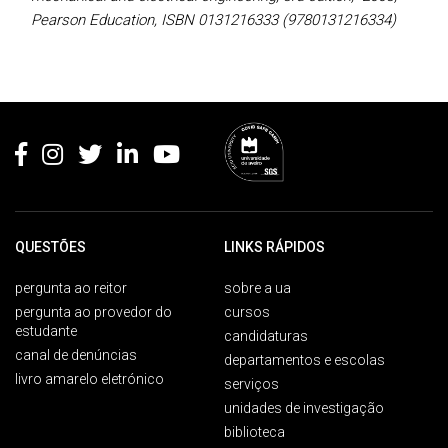
Pearson Education, ISBN 0131216333 (9780131216334)
Rodapé
QUESTÕES
LINKS RÁPIDOS
pergunta ao reitor
sobre a ua
pergunta ao provedor do
cursos
estudante
candidaturas
canal de denúncias
departamentos e escolas
livro amarelo eletrónico
serviços
unidades de investigação
biblioteca