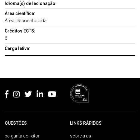
Idioma(s) de lecionação:
Área científica:
Área Desconhecida
Créditos ECTS:
6
Carga letiva:
Rodapé
QUESTÕES
LINKS RÁPIDOS
pergunta ao reitor
sobre a ua