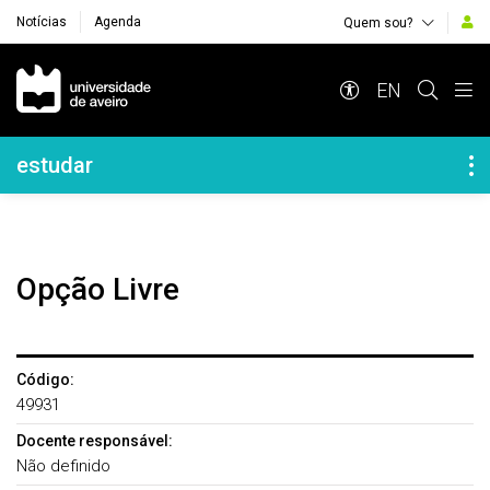
Notícias
Agenda
Quem sou?
Navegação Principal
EN
Navegação Lateral
estudar
Opção Livre
Código:
49931
Docente responsável:
Não definido