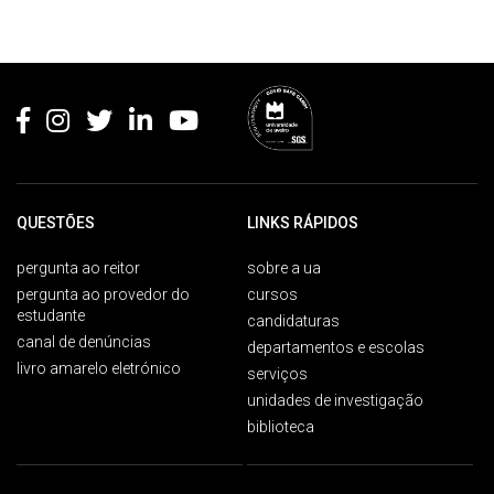
Rodapé
QUESTÕES
LINKS RÁPIDOS
pergunta ao reitor
sobre a ua
pergunta ao provedor do
cursos
estudante
candidaturas
canal de denúncias
departamentos e escolas
livro amarelo eletrónico
serviços
unidades de investigação
biblioteca