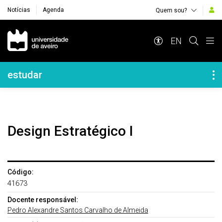
Notícias
Agenda
Quem sou?
Navegação Principal
EN
Navegação Lateral
estudar
Design Estratégico I
Código:
41673
Docente responsável:
Pedro Alexandre Santos Carvalho de Almeida