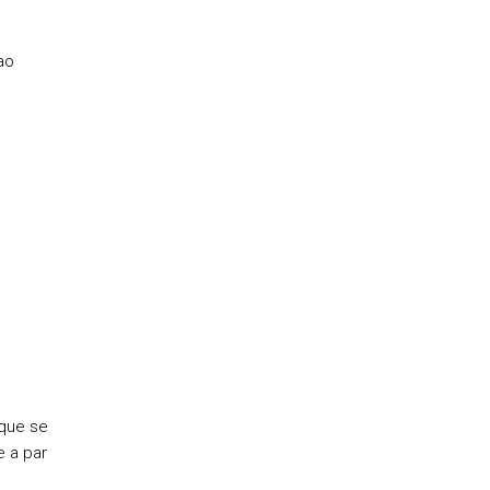
ao
 que se
e a par