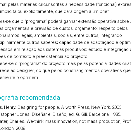
ma” pelas matérias circunscritas à necessidade (funcional) expre
 implícita ou explicitamente, que dará origem a um brief';.
ra-se que o “programa” poderá ganhar extensão operativa sobre 
s orçamentais e previsão de custos, orçamento; respeito pelos
onalismos legais, ambientais, sociais, entre outros, integrando
sciplinarmente outros saberes; capacidade de adaptaçãoo e opti
essos em relação aos sistemas produtivos; estudo e integração 
es de contexto e preexistência ao projecto.
ce-se o “programa” do projecto mais pelas potencialidades criat
rece ao designer, do que pelos constrangimentos operativos que
temente o oprimem.
iografia recomendada
s, Henry. Designing for people, Allworth Press, New York, 2003
stopher Jones. Diseñar el Diseño, ed. G. Gili, Barcelona, 1985.
ter, Charles. We-think: mass innovation, not mass production, Profi
London, 2008