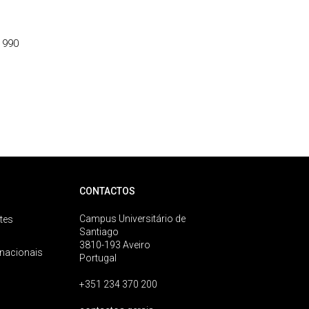
1990
CONTACTOS
Campus Universitário de
tes
Santiago
3810-193 Aveiro
rnacionais
Portugal
+351 234 370 200