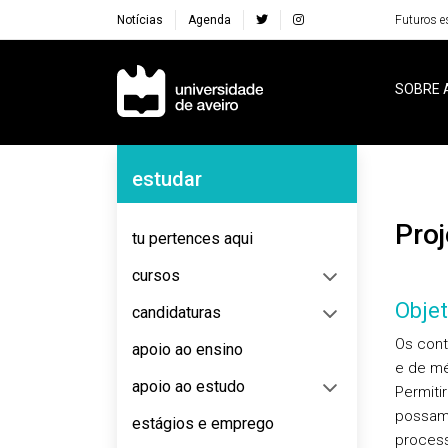
Notícias
Agenda
Futuros e
Navegação Principal
SOBRE 
Navegação Lateral
estudar
Pr
tu pertences aqui
cursos
Objet
candidaturas
Os cont
apoio ao ensino
e de mé
apoio ao estudo
Permiti
possam 
estágios e emprego
process