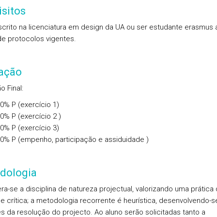
sitos
nscrito na licenciatura em design da UA ou ser estudante erasmus 
de protocolos vigentes.
iação
o Final
:
00%
P
(exercício 1)
00%
P
(exercício 2 )
00%
P
(exercício 3)
00%
P
(empenho, participação e assiduidade )
dologia
ra-se a disciplina de natureza projectual, valorizando uma prática
e crítica; a metodologia recorrente é heurística, desenvolvendo-s
és da resolução do projecto. Ao aluno serão solicitadas tanto a