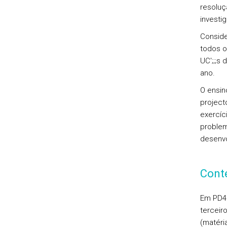
resoluç
investi
Conside
todos o
UC';;;s
ano.
O ensin
project
exercíc
problem
desenvo
Cont
Em PD4 
terceir
(matéri