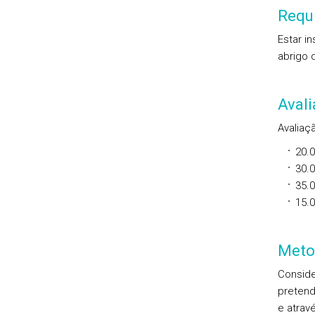
Requi
Estar i
abrigo 
Aval
Avaliaçã
20.
30.
35.
15.
Meto
Conside
pretend
e atrav