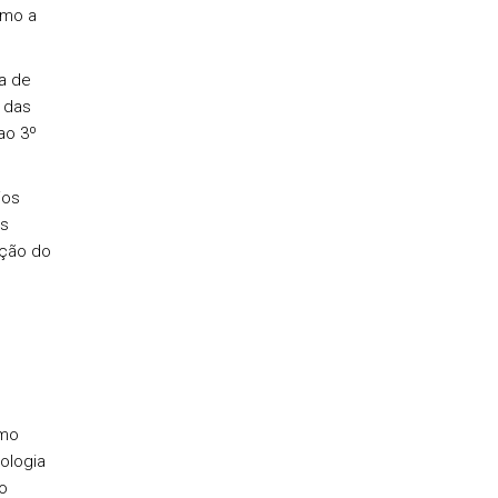
omo a
ca de
 das
ao 3º
ios
os
ação do
omo
ologia
o