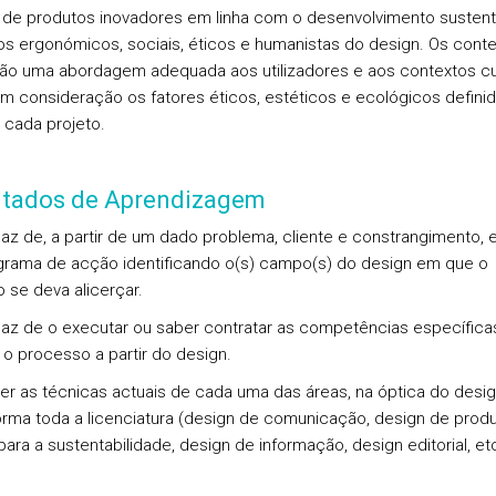
 de produtos inovadores em linha com o desenvolvimento sustent
ios ergonómicos, sociais, éticos e humanistas do design. Os cont
rão uma abordagem adequada aos utilizadores e aos contextos cul
m consideração os fatores éticos, estéticos e ecológicos defini
e cada projeto.
ltados de Aprendizagem
az de, a partir de um dado problema, cliente e constrangimento, e
rama de acção identificando o(s) campo(s) do design em que o
o se deva alicerçar.
az de o executar ou saber contratar as competências específica
 o processo a partir do design.
r as técnicas actuais de cada uma das áreas, na óptica do desig
orma toda a licenciatura (design de comunicação, design de produ
ara a sustentabilidade, design de informação, design editorial, etc