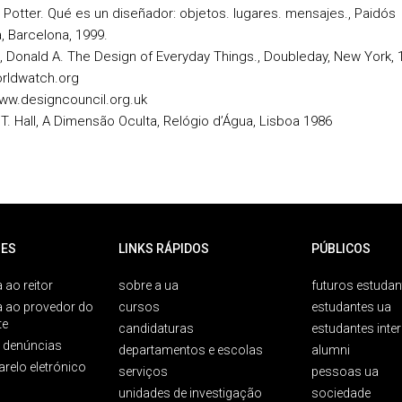
Potter. Qué es un diseñador: objetos. lugares. mensajes., Paidós
, Barcelona, 1999.
 Donald A. The Design of Everyday Things., Doubleday, New York, 
rldwatch.org
www.designcouncil.org.uk
T. Hall, A Dimensão Oculta, Relógio d’Água, Lisboa 1986
ES
LINKS RÁPIDOS
PÚBLICOS
 ao reitor
sobre a ua
futuros estudan
a ao provedor do
cursos
estudantes ua
te
candidaturas
estudantes inte
e denúncias
departamentos e escolas
alumni
arelo eletrónico
serviços
pessoas ua
unidades de investigação
sociedade