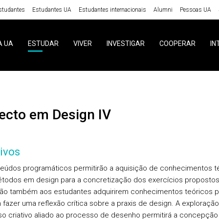
studantes
Estudantes UA
Estudantes internacionais
Alumni
Pessoas UA
A UA
ESTUDAR
VIVER
INVESTIGAR
COOPERAR
IN
ojecto em Design IV
ivos
eúdos programáticos permitirão a aquisição de conhecimentos t
todos em design para a concretização dos exercícios propostos
rão também aos estudantes adquirirem conhecimentos teóricos p
fazer uma reflexão crítica sobre a praxis de design. A exploraçã
o criativo aliado ao processo de desenho permitirá a concepção