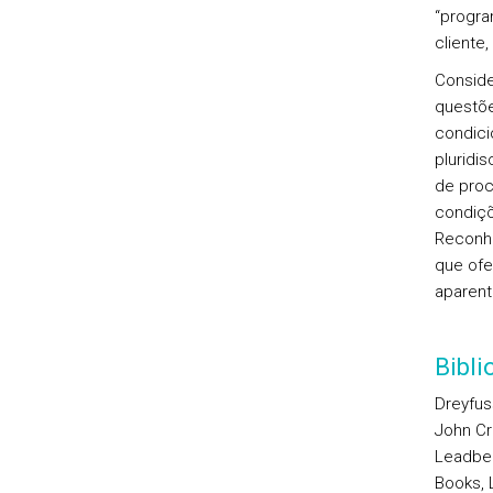
“progra
cliente,
Conside
questõe
condici
pluridi
de proc
condiçõ
Reconhe
que ofe
aparen
Bibl
Dreyfus
John Cri
Leadbea
Books, 