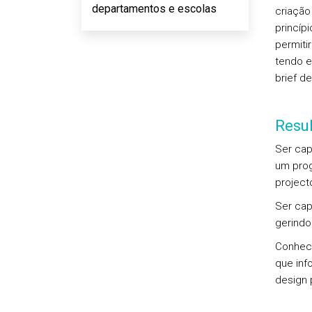
departamentos e escolas
criação
princíp
permiti
tendo e
brief d
Resu
Ser cap
um prog
project
Ser cap
gerindo
Conhece
que inf
design p