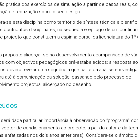
ão prática dos exercícios de simulação a partir de casos reais, c
gação e teorização sobre o seu design.
ra-se esta disciplina como território de síntese técnica e científi
s contributos disciplinares, na sequêcia e epílogo de um contínuo
 de projecto que constituem a espinha dorsal da licenciatura do 1º 
o proposto alicerçar-se no desenvolvimento acompanhado de vár
os com objectivos pedagógicos pré-estabelecidos; a resposta a
ios deverá revelar uma sequência que parte da análise e investig
a até à comunicação da solução, passando pelo processo de
lvimento projectual alicerçado no desenho.
eúdos
será dada particular importância à observação do “programa” c
o vector de condicionamento ao projecto, a par do autor e da tecn
as enfatizadas nos dois anos anteriores). Considera-se o âmbito d