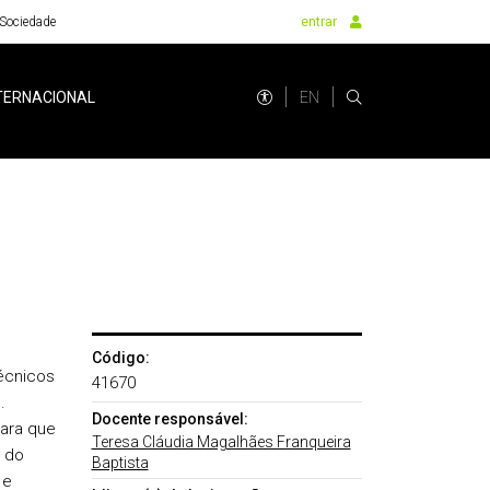
Sociedade
entrar
EN
TERNACIONAL
Código:
écnicos
41670
.
Docente responsável:
ara que
Teresa Cláudia Magalhães Franqueira
o do
Baptista
 e