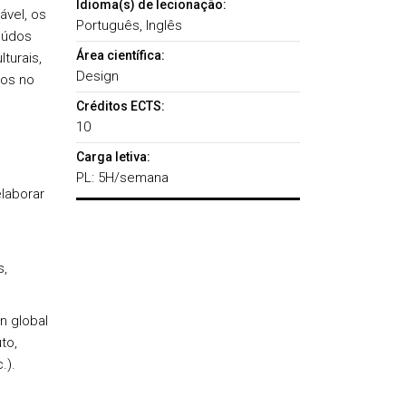
Idioma(s) de lecionação:
ável, os
Português, Inglês
eúdos
Área científica:
turais,
Design
dos no
Créditos ECTS:
10
Carga letiva:
PL: 5H/semana
laborar
s,
n global
to,
.).