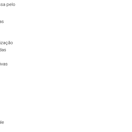
ssa pelo
as
mização
das
ivas
le