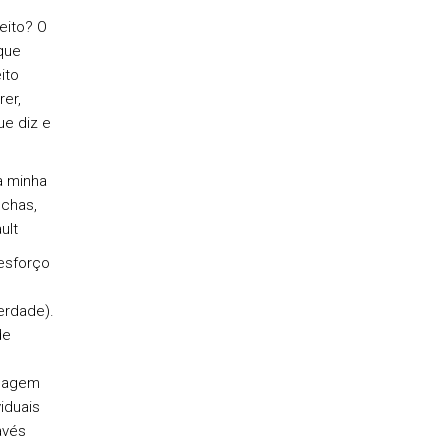
eito? O
que
ito
rer,
ue diz e
a minha
echas,
ult
esforço
erdade).
de
imagem
iduais
avés