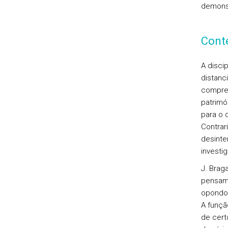
demonst
Cont
A disci
distanc
compree
patrimó
para o 
Contrar
desinte
investi
J. Brag
pensame
opondo-
A funçã
de cert