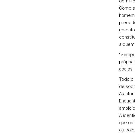
domínio
Como se
homem é
precede
(escrit
constit
a quem 
“Sempre
própria
abalos,
Todo o 
de sobr
A autor
Enquant
ambicio
A ident
que os 
ou cole