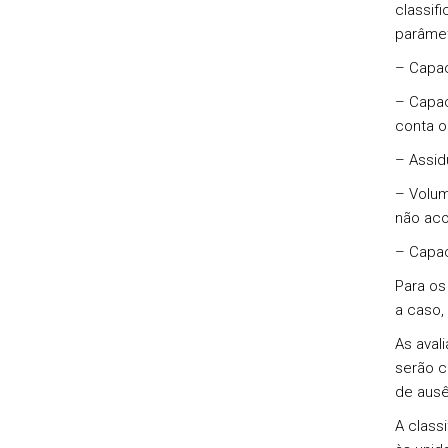
classif
parâmet
– Capac
– Capac
conta o
– Assid
– Volum
não ac
– Capac
Para os
a caso,
As aval
serão c
de ausên
A class