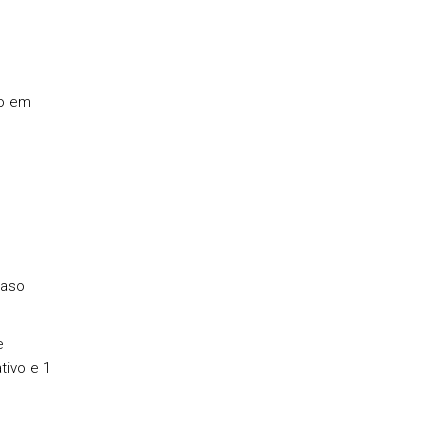
do em
caso
e
tivo e 1