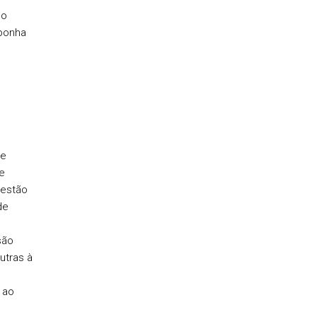
so
eponha
de
e
 estão
de
são
utras à
 ao