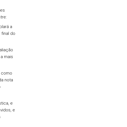
tes
tre:
plará a
final do
aliação
 a mais
s como
da nota
o
tica, e
vidos, e
s