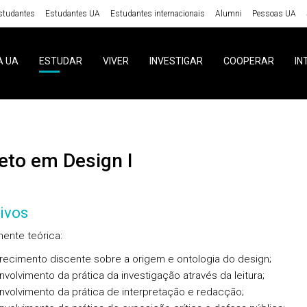
studantes
Estudantes UA
Estudantes internacionais
Alumni
Pessoas UA
A UA
ESTUDAR
VIVER
INVESTIGAR
COOPERAR
IN
ojeto em Design I
ivos
nte teórica:
arecimento discente sobre a origem e ontologia do design;
nvolvimento da prática da investigação através da leitura;
nvolvimento da prática de interpretação e redacção;