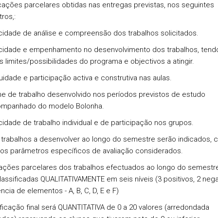
icações parcelares obtidas nas entregas previstas, nos seguintes
ros,:
idade de análise e compreensão dos trabalhos solicitados.
idade e empenhamento no desenvolvimento dos trabalhos, ten
s limites/possibilidades do programa e objectivos a atingir.
uidade e participação activa e construtiva nas aulas.
e de trabalho desenvolvido nos períodos previstos de estudo
ompanhado do modelo Bolonha.
idade de trabalho individual e de participação nos grupos.
 trabalhos a desenvolver ao longo do semestre serão indicados, 
 os parâmetros específicos de avaliação considerados.
iações parcelares dos trabalhos efectuados ao longo do semestr
lassificadas QUALITATIVAMENTE em seis níveis (3 positivos, 2 nega
cia de elementos - A, B, C, D, E e F)
ificação final será QUANTITATIVA de 0 a 20 valores (arredondada