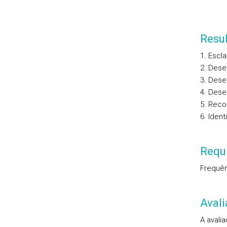
Resu
1. Escl
2. Dese
3. Dese
4. Dese
5. Reco
6. Iden
Requi
Frequên
Aval
A avali