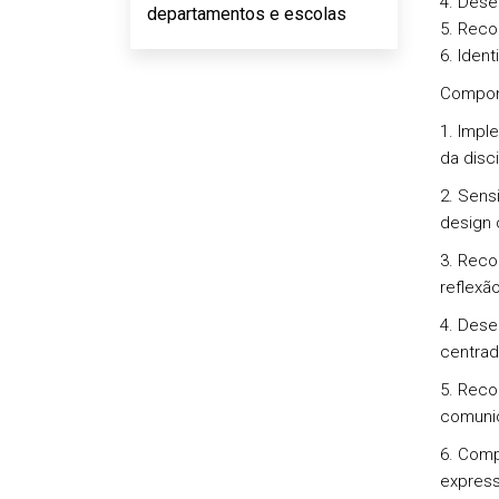
4. Dese
departamentos e escolas
5. Reco
6. Iden
Compone
1. Impl
da disci
2. Sensi
design 
3. Reco
reflexã
4. Dese
centrad
5. Reco
comunic
6. Comp
express