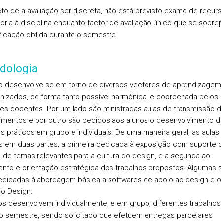
cto de a avaliação ser discreta, não está previsto exame de recur
oria à disciplina enquanto factor de avaliação único que se sobr
ificação obtida durante o semestre.
dologia
o desenvolve-se em torno de diversos vectores de aprendizagem
nizados, de forma tanto possível harmónica, e coordenada pelos
tes docentes. Por um lado são ministradas aulas de transmissão 
mentos e por outro são pedidos aos alunos o desenvolvimento d
os práticos em grupo e individuais. De uma maneira geral, as aulas
as em duas partes, a primeira dedicada à exposição com suporte 
de temas relevantes para a cultura do design, e a segunda ao
nto e orientação estratégica dos trabalhos propostos. Algumas 
edicadas á abordagem básica a softwares de apoio ao design e o
do Design.
os desenvolvem individualmente, e em grupo, diferentes trabalhos
o semestre, sendo solicitado que efetuem entregas parcelares