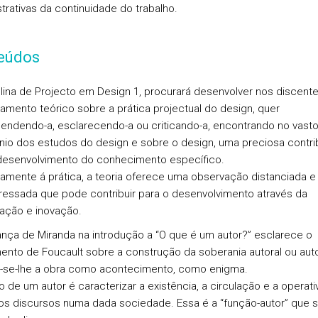
rativas da continuidade do trabalho.
eúdos
plina de Projecto em Design 1, procurará desenvolver nos discent
iamento teórico sobre a prática projectual do design, quer
ndendo-a, esclarecendo-a ou criticando-a, encontrando no vast
nio dos estudos do design e sobre o design, uma preciosa contri
desenvolvimento do conhecimento específico.
iamente á prática, a teoria oferece uma observação distanciada e
ressada que pode contribuir para o desenvolvimento através da
gação e inovação.
ança de Miranda na introdução a “O que é um autor?” esclarece o
nto de Foucault sobre a construção da soberania autoral ou auto
se-lhe a obra como acontecimento, como enigma.
o de um autor é caracterizar a existência, a circulação e a operati
os discursos numa dada sociedade. Essa é a “função-autor” que s