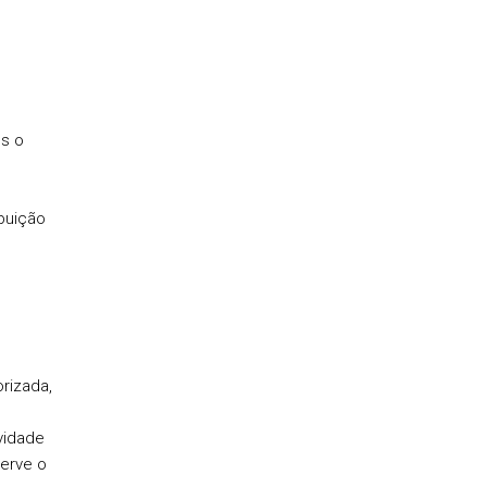
es o
o
buição
rizada,
vidade
erve o