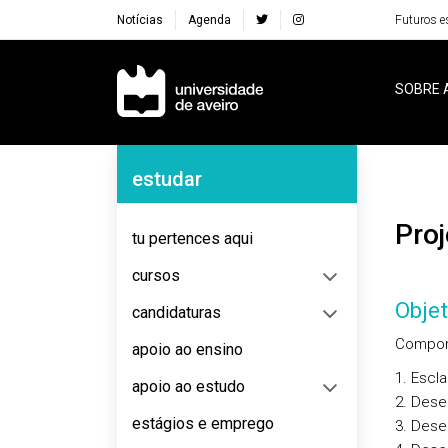
Notícias
Agenda
Futuros e
Navegação Principal
SOBRE 
Navegação Lateral
estudar
Pr
tu pertences aqui
cursos
Objet
candidaturas
Compone
apoio ao ensino
1. Escl
apoio ao estudo
2. Dese
estágios e emprego
3. Dese