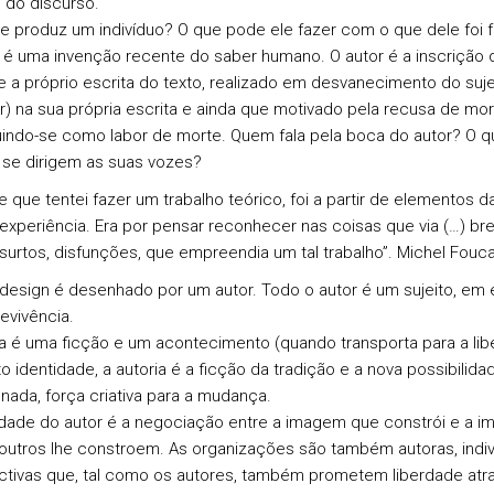
 do discurso.
 produz um indivíduo? O que pode ele fazer com o que dele foi f
 uma invenção recente do saber humano. O autor é a inscrição 
 a próprio escrita do texto, realizado em desvanecimento do suje
or) na sua própria escrita e ainda que motivado pela recusa de mor
uindo-se como labor de morte. Quem fala pela boca do autor? O q
se dirigem as suas vozes?
 que tentei fazer um trabalho teórico, foi a partir de elementos d
 experiência. Era por pensar reconhecer nas coisas que via (…) br
 surtos, disfunções, que empreendia um tal trabalho”. Michel Fouca
design é desenhado por um autor. Todo o autor é um sujeito, em 
evivência.
ia é uma ficção e um acontecimento (quando transporta para a lib
o identidade, a autoria é a ficção da tradição e a nova possibilida
nada, força criativa para a mudança.
idade do autor é a negociação entre a imagem que constrói e a 
outros lhe constroem. As organizações são também autoras, indiv
ctivas que, tal como os autores, também prometem liberdade atr