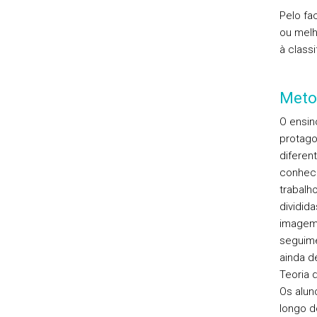
Pelo fa
ou melh
à class
Meto
O ensin
protago
diferen
conheci
trabalh
dividid
imagem 
seguime
ainda d
Teoria 
Os alun
longo d