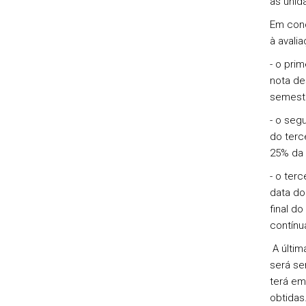
às unid
Em conc
à avali
- o pri
nota de
semest
- o seg
do terc
25% da 
- o ter
data do
final d
contí
A últim
será se
terá em
obtidas