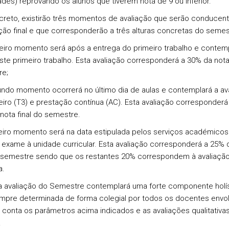
ades) reprovando os alunos que tiverem nota de 9 ou inferior.
reto, existirão três momentos de avaliação que serão conducen
ação final e que corresponderão a três alturas concretas do semes
meiro momento será após a entrega do primeiro trabalho e contem
ste primeiro trabalho. Esta avaliação corresponderá a 30% da nota 
re;
undo momento ocorrerá no último dia de aulas e contemplará a av
eiro (T3) e prestação contínua (AC). Esta avaliação corresponderá
nota final do semestre.
ceiro momento será na data estipulada pelos serviços académico
 exame à unidade curricular. Esta avaliação corresponderá a 25% 
o semestre sendo que os restantes 20% correspondem à avaliaçã
nua.
a avaliação do Semestre contemplará uma forte componente holís
mpre determinada de forma colegial por todos os docentes envol
 conta os parâmetros acima indicados e as avaliações qualitativa
.