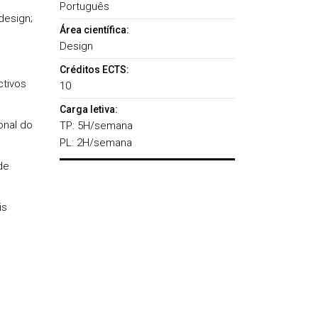
Português
design;
Área científica:
Design
Créditos ECTS:
ctivos
10
Carga letiva:
onal do
TP: 5H/semana
PL: 2H/semana
de
is