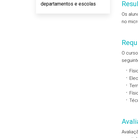
Resu
departamentos e escolas
Os alun
no micr
Requi
O curso
seguint
Físi
Ele
Term
Físi
Téc
Aval
Avaliaç