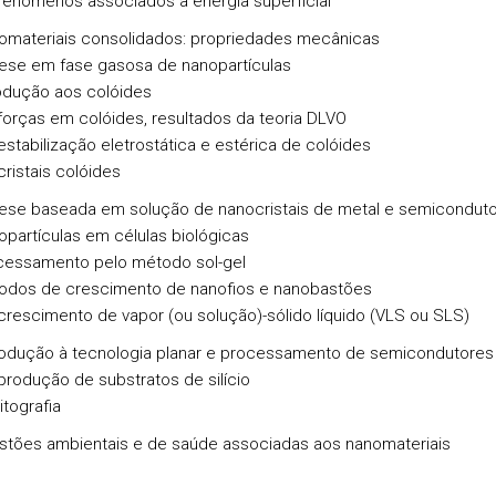
fenómenos associados à energia superficial
omateriais consolidados: propriedades mecânicas
tese em fase gasosa de nanopartículas
rodução aos colóides
forças em colóides, resultados da teoria DLVO
estabilização eletrostática e estérica de colóides
cristais colóides
tese baseada em solução de nanocristais de metal e semicondut
partículas em células biológicas
cessamento pelo método sol-gel
odos de crescimento de nanofios e nanobastões
crescimento de vapor (ou solução)-sólido líquido (VLS ou SLS)
rodução à tecnologia planar e processamento de semicondutores
produção de substratos de silício
litografia
stões ambientais e de saúde associadas aos nanomateriais