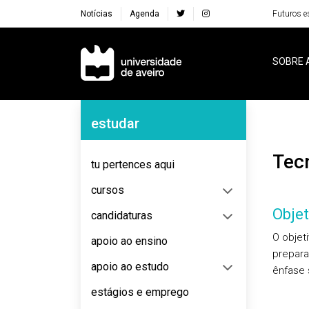
Notícias
Agenda
Futuros e
Navegação Principal
SOBRE 
Navegação Lateral
estudar
Te
tu pertences aqui
cursos
Objet
candidaturas
O objet
apoio ao ensino
prepara
apoio ao estudo
ênfase 
estágios e emprego