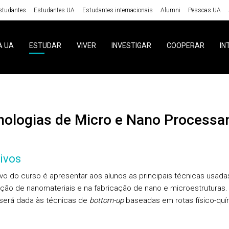
studantes
Estudantes UA
Estudantes internacionais
Alumni
Pessoas UA
A UA
ESTUDAR
VIVER
INVESTIGAR
COOPERAR
IN
cnologias de Micro e Nano Process
ivos
ivo do curso é apresentar aos alunos as principais técnicas usada
ção de nanomateriais e na fabricação de nano e microestruturas.
será dada às técnicas de
bottom-up
baseadas em rotas físico-quí