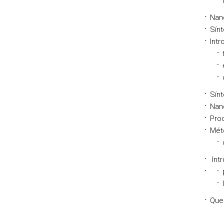
Nan
Sín
Int
Sín
Nano
Pro
Mét
Int
Que