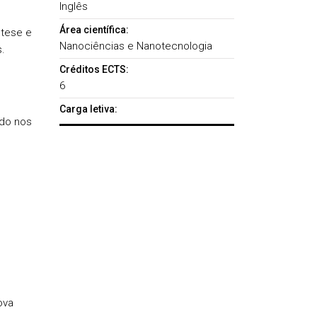
Inglês
Área científica:
ntese e
Nanociências e Nanotecnologia
.
Créditos ECTS:
6
Carga letiva:
ado nos
ova