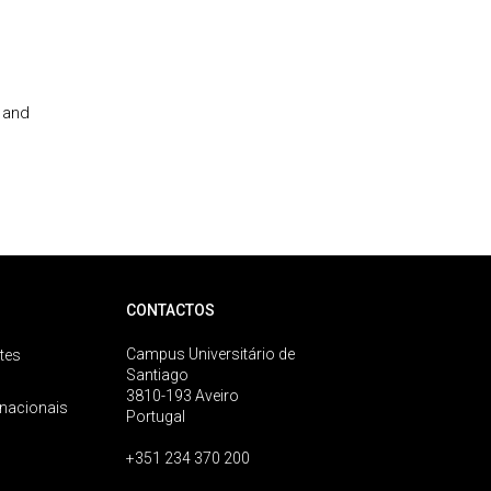
 and
CONTACTOS
Campus Universitário de
tes
Santiago
3810-193 Aveiro
rnacionais
Portugal
+351 234 370 200