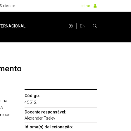
Sociedade
entrar
EN
TERNACIONAL
amento
Código:
s na
45512
 A
Docente responsável:
micas.
Alexander Tselev
Idioma(s) de lecionação: