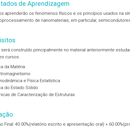
ltados de Aprendizagem
os aprenderão os fenómenos físicos e os princípios usados na sí
oprocessamento de nanomateriais, em particular, semicondutores
sitos
 será construído principalmente no material anteriormente estud
es cursos:
ca da Matéria
ctromagnetismo
odinâmica e Física Estatística
ca do Estado Sólido
nicas de Caracterização de Estruturas
iação
ão Final: 40.00%(relatório escrito e apresentação oral) + 60.00%(pr