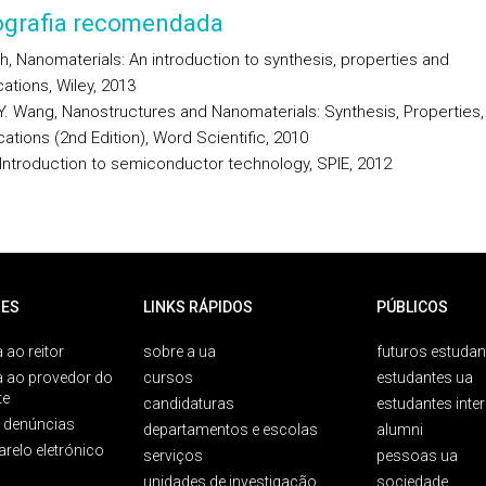
iografia recomendada
th, Nanomaterials: An introduction to synthesis, properties and
cations, Wiley, 2013
Y. Wang, Nanostructures and Nanomaterials: Synthesis, Properties,
cations (2nd Edition), Word Scientific, 2010
 Introduction to semiconductor technology, SPIE, 2012
ES
LINKS RÁPIDOS
PÚBLICOS
 ao reitor
sobre a ua
futuros estudan
a ao provedor do
cursos
estudantes ua
te
candidaturas
estudantes inte
e denúncias
departamentos e escolas
alumni
arelo eletrónico
serviços
pessoas ua
unidades de investigação
sociedade