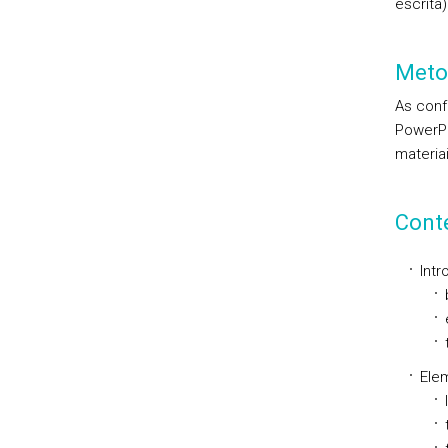
escrita)
Meto
As conf
PowerPo
materia
Cont
Int
Ele