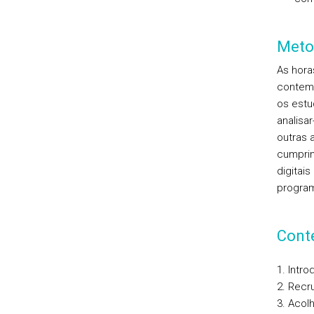
Meto
As hora
contem
os estu
analisa
outras 
cumprim
digitai
progra
Cont
1. Intr
2. Recr
3. Acol