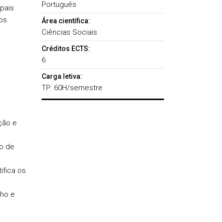
Português
pais
os
Área científica:
Ciências Sociais
Créditos ECTS:
6
Carga letiva:
TP: 60H/semestre
ção e
o de
ifica os
nho e