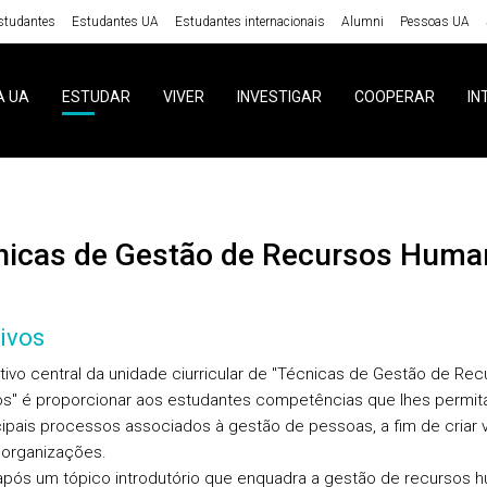
studantes
Estudantes UA
Estudantes internacionais
Alumni
Pessoas UA
A UA
ESTUDAR
VIVER
INVESTIGAR
COOPERAR
IN
cnicas de Gestão de Recursos Hum
ivos
tivo central da unidade ciurricular de "Técnicas de Gestão de Rec
" é proporcionar aos estudantes competências que lhes permita
cipais processos associados à gestão de pessoas, a fim de criar v
 organizações.
após um tópico introdutório que enquadra a gestão de recursos 