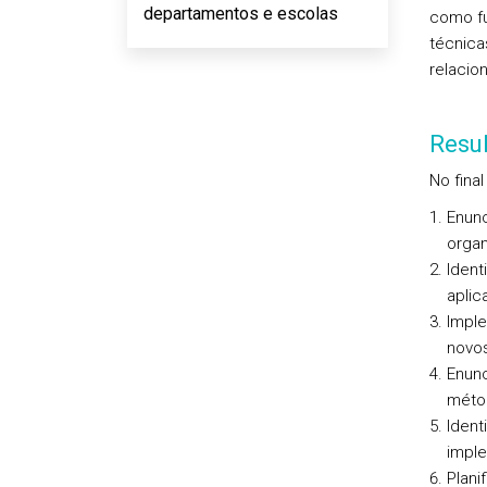
departamentos e escolas
como fu
técnica
relacio
Resu
No final
Enunc
organ
Ident
aplic
Imple
novos
Enunc
méto
Ident
imple
Plani