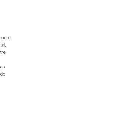
o com
al,
tre
tas
 do