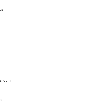
eus
os, com
dos