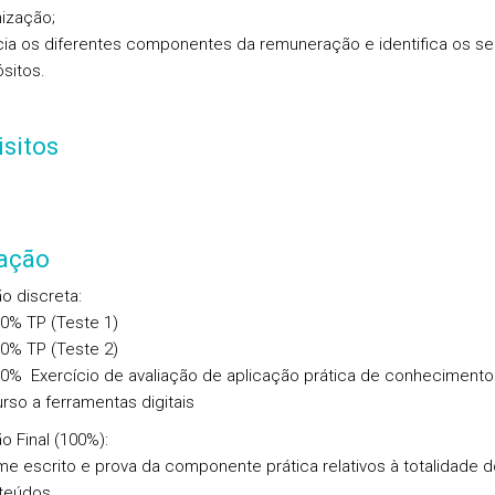
ização;
ia os diferentes componentes da remuneração e identifica os s
sitos.
sitos
iação
ão discreta
:
0% TP (Teste 1)
0% TP (Teste 2)
00% Exercício de avaliação de aplicação prática de conheciment
rso a ferramentas digitais
ão Final
(100%):
e escrito e prova da componente prática relativos à totalidade 
teúdos