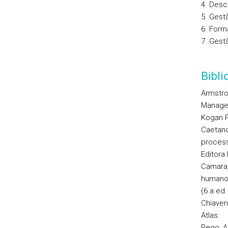
4. Desc
5. Ges
6. Form
7. Gest
Bibl
Armstro
Managem
Kogan 
Caetano
process
Editora
Camara, 
humano
(6.a ed.
Chiaven
Atlas.
Rego, A.