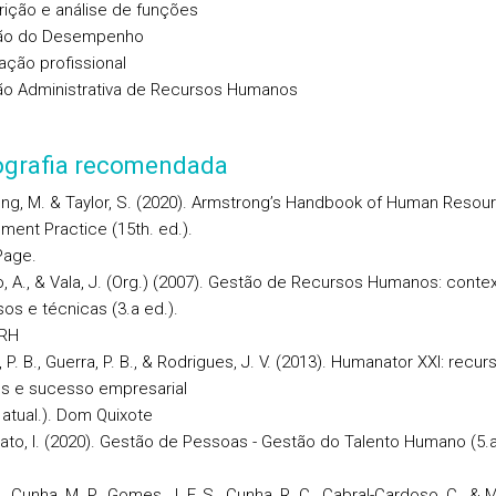
rição e análise de funções
tão do Desempenho
ação profissional
ão Administrativa de Recursos Humanos
iografia recomendada
ng, M. & Taylor, S. (2020). Armstrong’s Handbook of Human Resou
ent Practice (15th. ed.).
Page.
, A., & Vala, J. (Org.) (2007). Gestão de Recursos Humanos: contex
os e técnicas (3.a ed.).
 RH
P. B., Guerra, P. B., & Rodrigues, J. V. (2013). Humanator XXI: recur
s e sucesso empresarial
 atual.). Dom Quixote
ato, I. (2020). Gestão de Pessoas - Gestão do Talento Humano (5.a
, Cunha, M. P., Gomes, J. F. S., Cunha, R. C., Cabral-Cardoso, C., & 