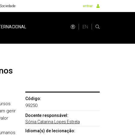
Sociedade
entrar
EN
TERNACIONAL
anos
Código:
ursos
99250
m gerir
Docente responsável:
alor
Sónia Catarina Lopes Estrela
Idioma(s) de lecionação:
humanos