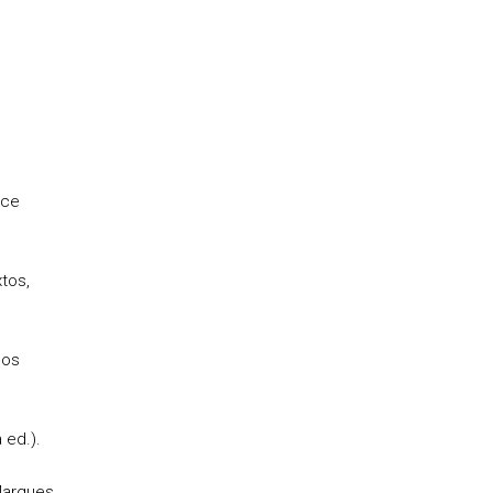
rce
tos,
sos
 ed.).
Marques,