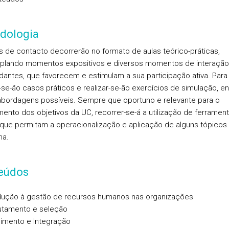
dologia
s de contacto decorrerão no formato de aulas teórico-práticas,
plando momentos expositivos e diversos momentos de interaçã
dantes, que favorecem e estimulam a sua participação ativa. Para t
r-se-ão casos práticos e realizar-se-ão exercícios de simulação, en
abordagens possíveis. Sempre que oportuno e relevante para o
ento dos objetivos da UC, recorrer-se-á a utilização de ferramen
s que permitam a operacionalização e aplicação de alguns tópicos
ma.
eúdos
odução à gestão de recursos humanos nas organizações
utamento e seleção
himento e Integração