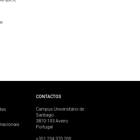
de
CONTACTOS
Campus Universitário de
tes
Santiago
3810-193 Aveiro
rnacionais
Portugal
+351 234 370 200