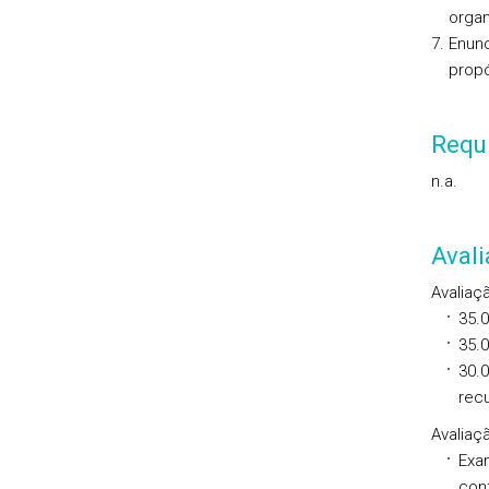
organ
Enunc
propó
Requi
n.a.
Aval
Avaliaç
35.0
35.0
30.
recu
Avaliaç
Exam
con