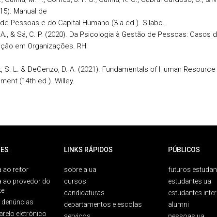
015). Manual de
de Pessoas e do Capital Humano (3.a ed.). Silabo.
 A., & Sá, C. P. (2020). Da Psicologia à Gestão de Pessoas: Casos 
nção em Organizações. RH
t, S. L. & DeCenzo, D. A. (2021). Fundamentals of Human Resource
ent (14th ed.). Willey.
ES
LINKS RÁPIDOS
PÚBLICOS
 ao reitor
sobre a ua
futuros estudan
a ao provedor do
cursos
estudantes ua
te
candidaturas
estudantes inte
e denúncias
departamentos e escolas
alumni
arelo eletrónico
serviços
pessoas ua