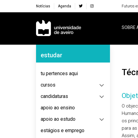
Notícias
Agenda
Futuros e
Navegação Principal
SOBRE 
Navegação Lateral
estudar
Té
tu pertences aqui
cursos
Objet
candidaturas
O objec
apoio ao ensino
Humanos
apoio ao estudo
os prin
para as
estágios e emprego
Assim, 