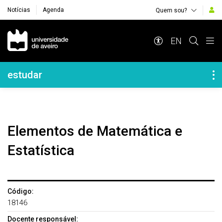
Notícias
Agenda
Quem sou?
Navegação Principal
EN
Navegação Lateral
estudar
Elementos de Matemática e
Estatística
Código:
18146
Docente responsável: