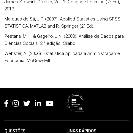
James Stewart. Cálculo, Vol. 1. Cengage Learning (7ª Ed),
2013.
Marques de Sá, J.P. (2007). Applied Statistics Using SPSS,
STATISTICA, MATLAB and R. Springer (2º Ed).
Pestana, M.H. & Gageiro, J.N. (2000). Análise de Dados para
Ciências Sociais. 2.ª edição. Sílabo
Webster, A. (2006). Estatística Aplicada à Administração e
Economia. McGraw-Hill
Rodapé
QUESTÕES
LINKS RÁPIDOS