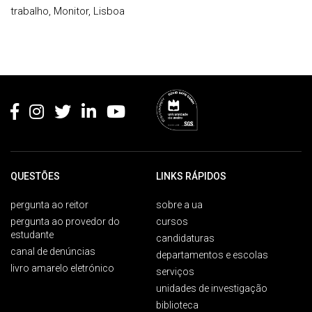
trabalho, Monitor, Lisboa
Rodapé
QUESTÕES
LINKS RÁPIDOS
pergunta ao reitor
sobre a ua
pergunta ao provedor do
cursos
estudante
candidaturas
canal de denúncias
departamentos e escolas
livro amarelo eletrónico
serviços
unidades de investigação
biblioteca