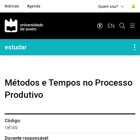
Notícias
Agenda
Quem sou?
Navegação Principal
EN
Navegação Lateral
estudar
Métodos e Tempos no Processo
Produtivo
Código:
18149
Docente responsável: