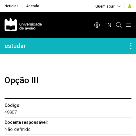
Notícias
Agenda
Quem sou?
Navegação Principal
EN
Navegação Lateral
estudar
Opção III
Código:
49907
Docente responsável:
Não definido