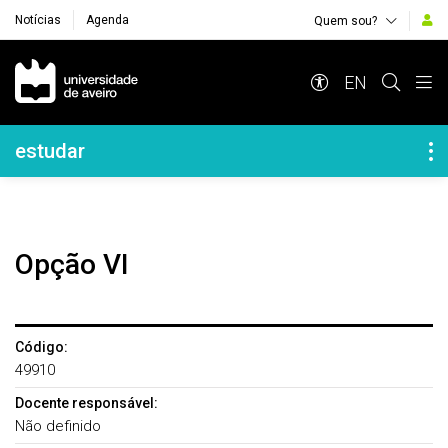
Notícias
Agenda
Quem sou?
Navegação Principal
EN
Navegação Lateral
estudar
Opção VI
Código:
49910
Docente responsável:
Não definido