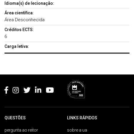
Idioma(s) de lecionação:
Área científica:
Área Desconhecida
Créditos ECTS:
6
Carga letiva:
Rodapé
QUESTÕES
LINKS RÁPIDOS
pergunta ao reitor
sobre a ua