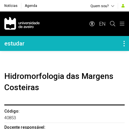
Notícias
Agenda
Quem sou?
Navegação Principal
EN
Navegação Lateral
estudar
Hidromorfologia das Margens
Costeiras
Código:
40853
Docente responsável: