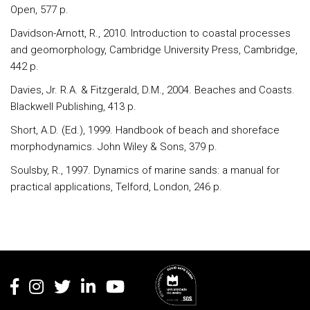
Open, 577 p.
Davidson-Arnott, R., 2010. Introduction to coastal processes
and geomorphology, Cambridge University Press, Cambridge,
442 p.
Davies, Jr. R.A. & Fitzgerald, D.M., 2004. Beaches and Coasts.
Blackwell Publishing, 413 p.
Short, A.D. (Ed.), 1999. Handbook of beach and shoreface
morphodynamics. John Wiley & Sons, 379 p.
Soulsby, R., 1997. Dynamics of marine sands: a manual for
practical applications, Telford, London, 246 p.
Rodapé