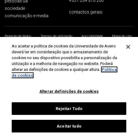
+351 234 370 200
pessoas ua
sociedade
contactos gerais
comunicação e media
Proteção de dados
Termos de utilização
Acessibilidade
Mapa do site
Universidade de Aveiro 2026
Ao aceitar a política de cookies da Universidade de Aveiro
deverá ter em consideração que o armazenamento de
cookies no seu dispositivo possibilita a personalização da
utilização e a melhoria de navegação no website. Poderá
alterar as definições de cookies a qualquer altura.
Política
de cookies
Alterar definições de cookies
Rejeitar Tudo
Aceitar tudo