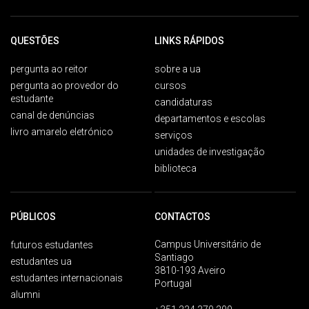
QUESTÕES
LINKS RÁPIDOS
pergunta ao reitor
sobre a ua
pergunta ao provedor do
cursos
estudante
candidaturas
canal de denúncias
departamentos e escolas
livro amarelo eletrónico
serviços
unidades de investigação
biblioteca
PÚBLICOS
CONTACTOS
Campus Universitário de
futuros estudantes
Santiago
estudantes ua
3810-193 Aveiro
estudantes internacionais
Portugal
alumni