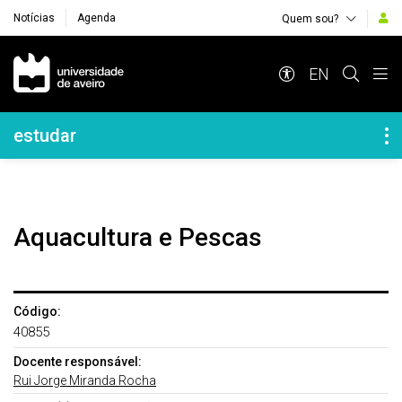
Notícias
Agenda
Quem sou?
Navegação Principal
EN
Navegação Lateral
estudar
Aquacultura e Pescas
Código:
40855
Docente responsável:
Rui Jorge Miranda Rocha