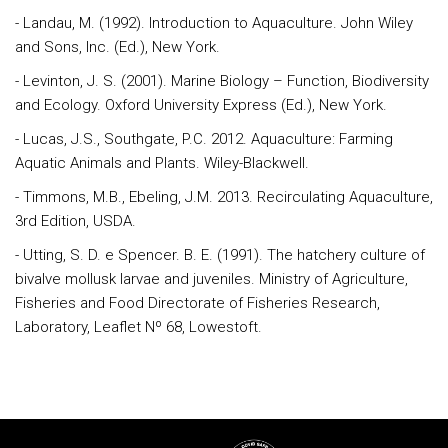
- Landau, M. (1992). Introduction to Aquaculture. John Wiley
and Sons, Inc. (Ed.), New York.
- Levinton, J. S. (2001). Marine Biology – Function, Biodiversity
and Ecology. Oxford University Express (Ed.), New York.
- Lucas, J.S., Southgate, P.C. 2012. Aquaculture: Farming
Aquatic Animals and Plants. Wiley-Blackwell.
- Timmons, M.B., Ebeling, J.M. 2013. Recirculating Aquaculture,
3rd Edition, USDA.
- Utting, S. D. e Spencer. B. E. (1991). The hatchery culture of
bivalve mollusk larvae and juveniles. Ministry of Agriculture,
Fisheries and Food Directorate of Fisheries Research,
Laboratory, Leaflet Nº 68, Lowestoft.
Rodapé