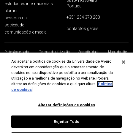
3810-193 Aveiro
estudantes internacionais
Portugal
alumni
+351 234 370 200
pessoas ua
sociedade
contactos gerais
comunicação e media
Proteção de dados
Termos de utilização
Acessibilidade
Mapa do site
Universidade de Aveiro 2026
Ao aceitar a política de cookies da Universidade de Aveiro
deverá ter em consideração que o armazenamento de
cookies no seu dispositivo possibilita a personalização da
utilização e a melhoria de navegação no website. Poderá
alterar as definições de cookies a qualquer altura.
Política
de cookies
Alterar definições de cookies
Rejeitar Tudo