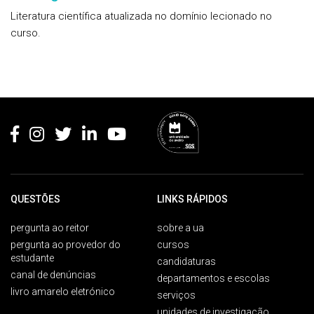
Literatura científica atualizada no domínio lecionado no
curso.
Rodapé
QUESTÕES
LINKS RÁPIDOS
pergunta ao reitor
sobre a ua
pergunta ao provedor do
cursos
estudante
candidaturas
canal de denúncias
departamentos e escolas
livro amarelo eletrónico
serviços
unidades de investigação