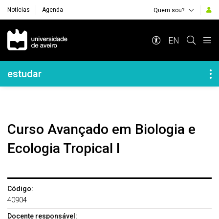
Notícias
Agenda
Quem sou?
Navegação Principal
EN
Navegação Lateral
estudar
Curso Avançado em Biologia e
Ecologia Tropical I
Código:
40904
Docente responsável: