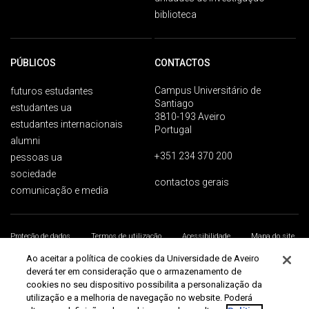
biblioteca
PÚBLICOS
CONTACTOS
Campus Universitário de
futuros estudantes
Santiago
estudantes ua
3810-193 Aveiro
estudantes internacionais
Portugal
alumni
+351 234 370 200
pessoas ua
sociedade
contactos gerais
comunicação e media
Proteção de dados
Termos de utilização
Acessibilidade
Mapa do site
Universidade de Aveiro 2026
Ao aceitar a política de cookies da Universidade de Aveiro
deverá ter em consideração que o armazenamento de
cookies no seu dispositivo possibilita a personalização da
utilização e a melhoria de navegação no website. Poderá