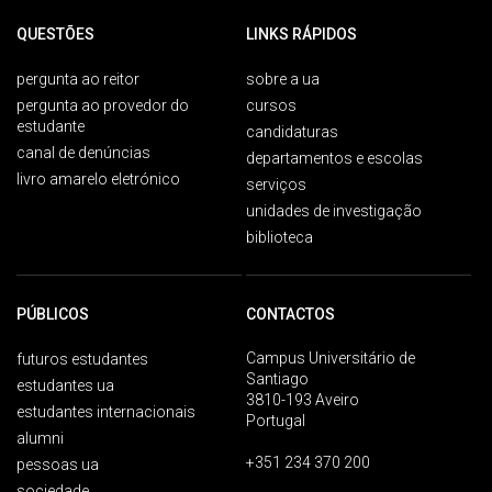
QUESTÕES
LINKS RÁPIDOS
pergunta ao reitor
sobre a ua
pergunta ao provedor do
cursos
estudante
candidaturas
canal de denúncias
departamentos e escolas
livro amarelo eletrónico
serviços
unidades de investigação
biblioteca
PÚBLICOS
CONTACTOS
Campus Universitário de
futuros estudantes
Santiago
estudantes ua
3810-193 Aveiro
estudantes internacionais
Portugal
alumni
+351 234 370 200
pessoas ua
sociedade