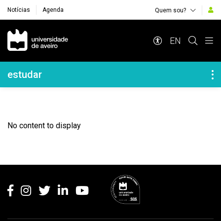
Notícias
Agenda
Quem sou?
Navegação Principal
EN
Navegação Lateral
estudar
No content to display
Rodapé