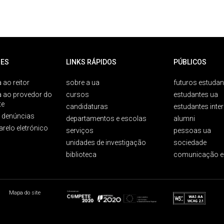
ES
LINKS RÁPIDOS
PÚBLICOS
 ao reitor
sobre a ua
futuros estudan
a ao provedor do
cursos
estudantes ua
te
candidaturas
estudantes inte
e denúncias
departamentos e escolas
alumni
arelo eletrónico
serviços
pessoas ua
unidades de investigação
sociedade
biblioteca
comunicação e
Mapa do site