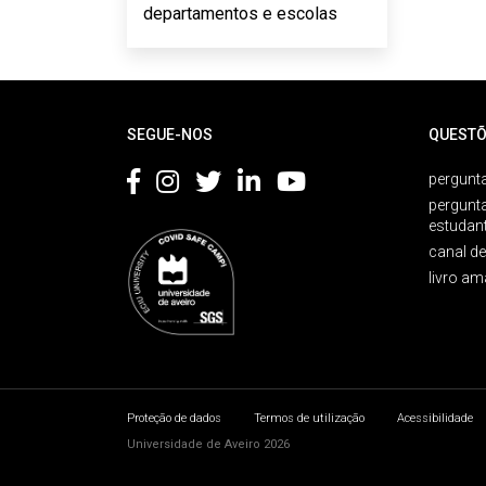
departamentos e escolas
Rodapé
SEGUE-NOS
QUESTÕ
pergunta
pergunt
estudan
canal d
livro am
Proteção de dados
Termos de utilização
Acessibilidade
Universidade de Aveiro 2026