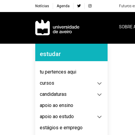
Notícias
Agenda
Futuros e
Navegação Principal
SOBRE 
Navegação Lateral
estudar
No content to display
tu pertences aqui
cursos
candidaturas
apoio ao ensino
apoio ao estudo
estágios e emprego