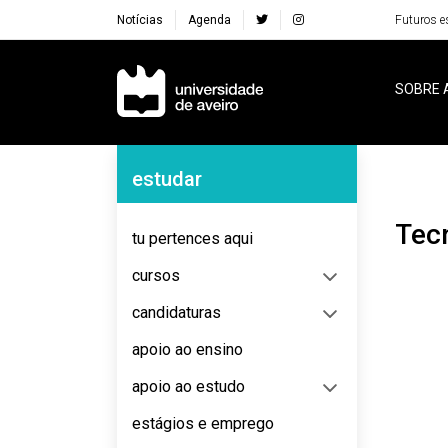
Notícias
Agenda
Futuros e
Navegação Principal
SOBRE 
Navegação Lateral
estudar
Te
tu pertences aqui
cursos
candidaturas
apoio ao ensino
apoio ao estudo
estágios e emprego