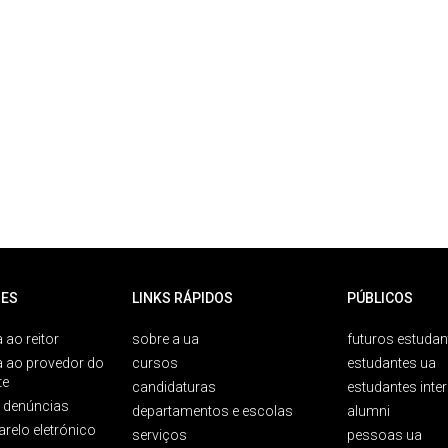
ES
LINKS RÁPIDOS
PÚBLICOS
 ao reitor
sobre a ua
futuros estudan
a ao provedor do
cursos
estudantes ua
te
candidaturas
estudantes inte
e denúncias
departamentos e escolas
alumni
arelo eletrónico
serviços
pessoas ua