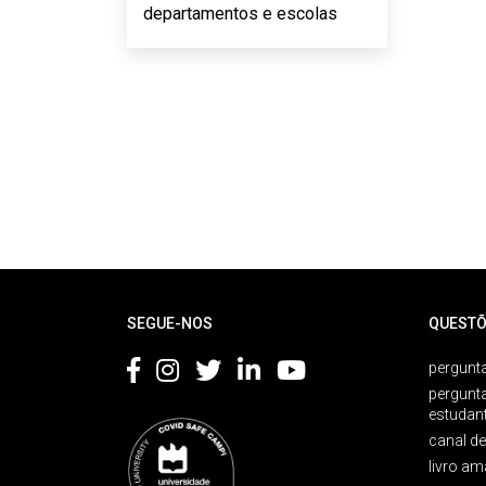
departamentos e escolas
Rodapé
SEGUE-NOS
QUESTÕ
pergunta
pergunt
estudan
canal d
livro am