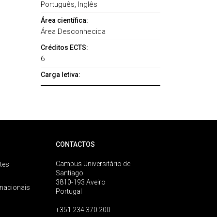
Português, Inglês
Área científica:
Área Desconhecida
Créditos ECTS:
6
Carga letiva:
CONTACTOS
Campus Universitário de
tes
Santiago
3810-193 Aveiro
rnacionais
Portugal
+351 234 370 200