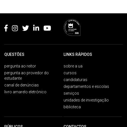
Rodapé
QUESTÕES
LINKS RÁPIDOS
pergunta ao reitor
sobre a ua
pergunta ao provedor do
cursos
estudante
candidaturas
canal de denúncias
departamentos e escolas
livro amarelo eletrónico
serviços
unidades de investigação
biblioteca
PÚBLICOS
CONTACTOS