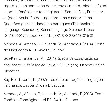
Lousada, M., Alves D. & Freitas, M.J. (2017). Avaliação
linguística em contextos de desenvolvimento típico e atípico:
aspetos fonéticos e fonológicos. In Santos, A. L., Freitas, M.
J. (eds.) Aquisição de Língua Materna e não Materna:
Questões gerais e dados do português (Textbooks in
Language Science 3) Berlin: Language Science Press.
DOI:10.5281/zenodo.889261. (ISBN:978-3-96110-016-3).
Mendes, A., Afonso, E., Lousada, M., Andrade, F.(2014). Teste
de Linguagem ALPE. Aveiro: Edubox.
Sua-Kay, E., & Santos, M. (2014).
Grelha de observação da
a
linguagem - Nível escolar – GOL-E
(2
Edição). Lisboa: Oficina
Didáctica.
Kay, E. e Tavares, D.(2007). Teste de avaliação da linguagem
na criança, Lisboa: Oficina Didáctica.
Mendes, A., Afonso, E., Lousada, M., Andrade, F.(2013). Teste
Fonético-Fonológico – ALPE. Aveiro: Edubox.