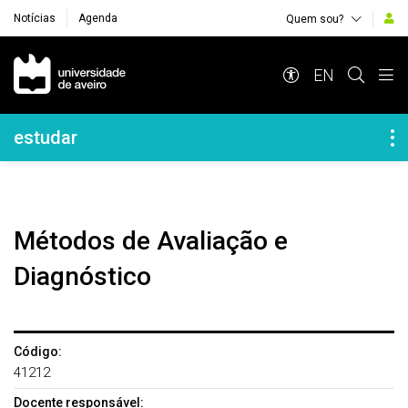
Notícias
Agenda
Quem sou?
Navegação Principal
EN
Navegação Lateral
estudar
Métodos de Avaliação e
Diagnóstico
Código:
41212
Docente responsável: