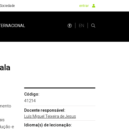
Sociedade
entrar
EN
TERNACIONAL
ala
Código:
41214
imento
Docente responsável:
Luís Miguel Teixeira de Jesus
ais
Idioma(s) de lecionação:
dução e