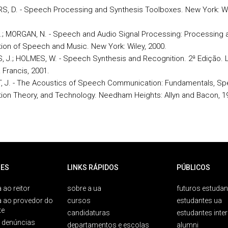
S, D. - Speech Processing and Synthesis Toolboxes. New York: Wi
.; MORGAN, N. - Speech and Audio Signal Processing: Processing 
ion of Speech and Music. New York: Wiley, 2000.
 J.; HOLMES, W. - Speech Synthesis and Recognition. 2ª Edição. 
 Francis, 2001.
, J. - The Acoustics of Speech Communication: Fundamentals, S
ion Theory, and Technology. Needham Heights: Allyn and Bacon, 1
ES
LINKS RÁPIDOS
PÚBLICOS
 ao reitor
sobre a ua
futuros estudan
a ao provedor do
cursos
estudantes ua
te
candidaturas
estudantes inte
e denúncias
departamentos e escolas
alumni