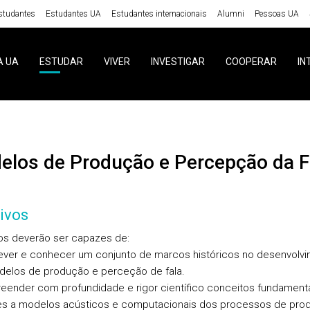
studantes
Estudantes UA
Estudantes internacionais
Alumni
Pessoas UA
A UA
ESTUDAR
VIVER
INVESTIGAR
COOPERAR
IN
delos de Produção e Percepção da F
ivos
os deverão ser capazes de:
ever e conhecer um conjunto de marcos históricos no desenvolv
elos de produção e perceção de fala.
eender com profundidade e rigor científico conceitos fundament
es a modelos acústicos e computacionais dos processos de pro