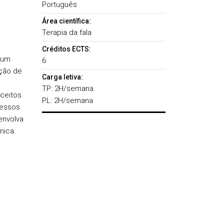
Português
Área científica:
Terapia da fala
Créditos ECTS:
 um
6
ção de
Carga letiva:
TP: 2H/semana
ceitos
PL: 2H/semana
cessos
envolva
nica.