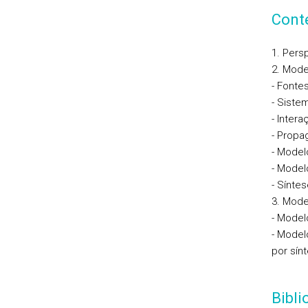
Cont
1. Persp
2. Mode
- Fonte
- Siste
- Intera
- Propa
- Model
- Model
- Síntes
3. Mode
- Model
- Model
por sín
Bibl