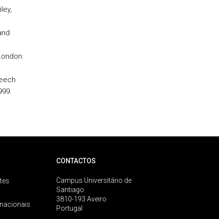
ley,
and
London:
peech
999.
CONTACTOS
Campus Universitário de
tes
Santiago
3810-193 Aveiro
rnacionais
Portugal