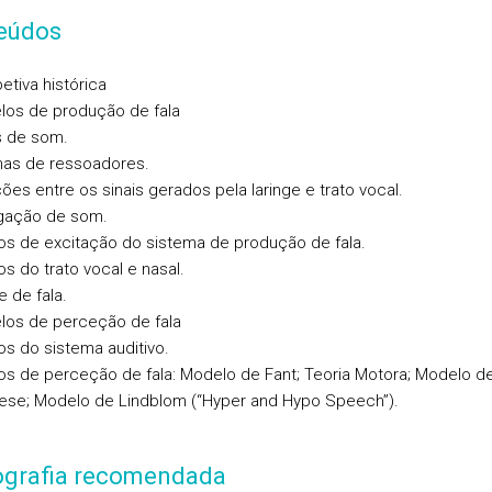
eúdos
etiva histórica
los de produção de fala
s de som.
mas de ressoadores.
ções entre os sinais gerados pela laringe e trato vocal.
gação de som.
os de excitação do sistema de produção de fala.
os do trato vocal e nasal.
e de fala.
los de perceção de fala
os do sistema auditivo.
os de perceção de fala: Modelo de Fant; Teoria Motora; Modelo de
tese; Modelo de Lindblom (“Hyper and Hypo Speech”).
iografia recomendada