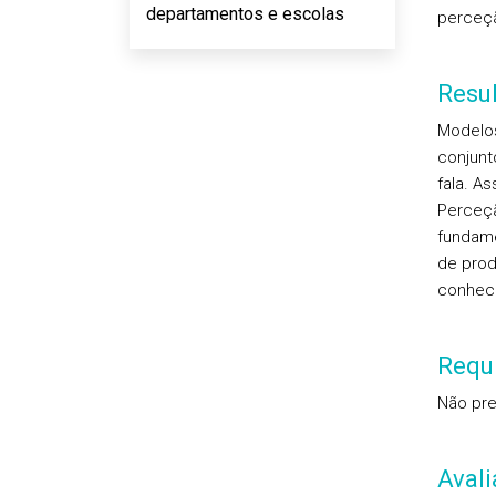
departamentos e escolas
perceçã
Resu
Modelos
conjunt
fala. A
Perceçã
fundame
de prod
conheci
Requi
Não pre
Aval