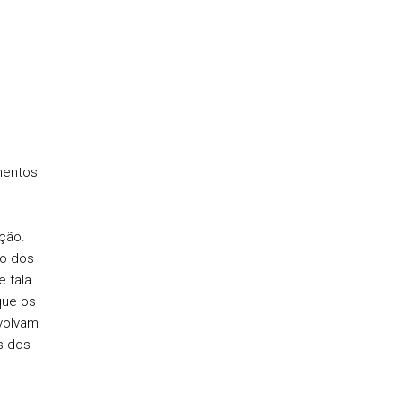
mentos
ção.
ão dos
 fala.
que os
volvam
s dos