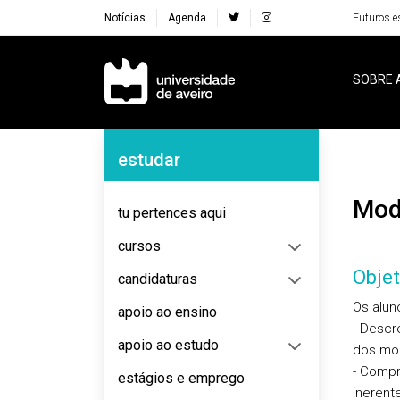
Notícias
Agenda
Futuros e
Navegação Principal
SOBRE 
Navegação Lateral
estudar
Mo
tu pertences aqui
cursos
Objet
candidaturas
Os alun
apoio ao ensino
- Descr
apoio ao estudo
dos mod
- Compr
estágios e emprego
inerent