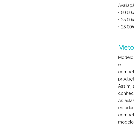
Avaliaçã
• 50.00
• 25.00%
• 25.00%
Meto
Modelos
e
competê
produçã
Assim, 
conheci
As aula
estuda
competê
modelos