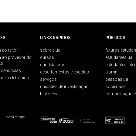
ES
LINKS RÁPIDOS
PÚBLICOS
 ao reitor
sobre a ua
futuros estudan
a ao provedor do
cursos
estudantes ua
te
candidaturas
estudantes inte
e denúncias
departamentos e escolas
alumni
arelo eletrónico
serviços
pessoas ua
unidades de investigação
sociedade
biblioteca
comunicação e
Mapa do site