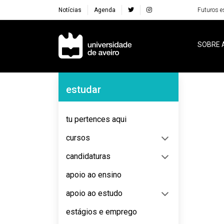
Notícias
Agenda
Futuros e
Navegação Principal
SOBRE 
Navegação Lateral
estudar
No content to display
tu pertences aqui
cursos
candidaturas
apoio ao ensino
apoio ao estudo
estágios e emprego