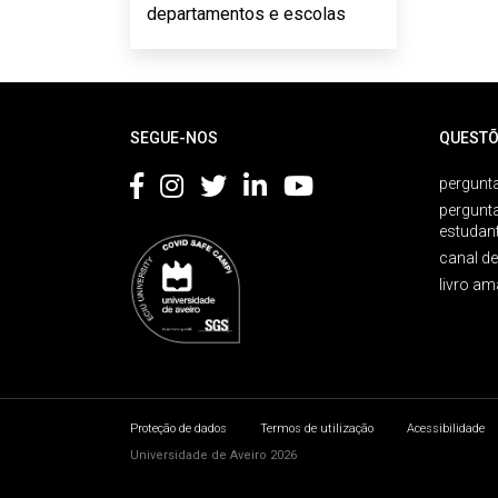
departamentos e escolas
Rodapé
SEGUE-NOS
QUESTÕ
pergunta
pergunt
estudan
canal d
livro am
Proteção de dados
Termos de utilização
Acessibilidade
Universidade de Aveiro 2026