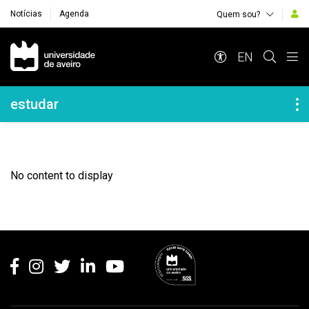
Notícias
Agenda
Quem sou?
Navegação Principal
EN
Navegação Lateral
estudar
No content to display
Rodapé