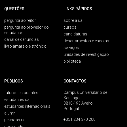
QUESTÕES
LINKS RÁPIDOS
pergunta ao reitor
sobre a ua
pergunta ao provedor do
cursos
estudante
candidaturas
canal de denúncias
departamentos e escolas
livro amarelo eletrónico
serviços
unidades de investigação
biblioteca
PÚBLICOS
CONTACTOS
Campus Universitário de
futuros estudantes
Santiago
estudantes ua
3810-193 Aveiro
estudantes internacionais
Portugal
alumni
+351 234 370 200
pessoas ua
sociedade