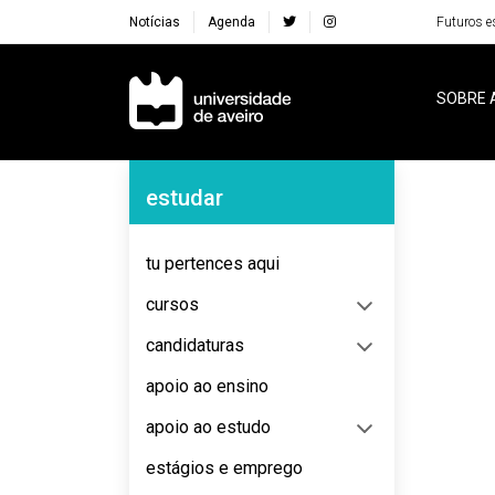
Notícias
Agenda
Futuros e
Navegação Principal
SOBRE 
Navegação Lateral
estudar
No content to display
tu pertences aqui
cursos
candidaturas
apoio ao ensino
apoio ao estudo
estágios e emprego