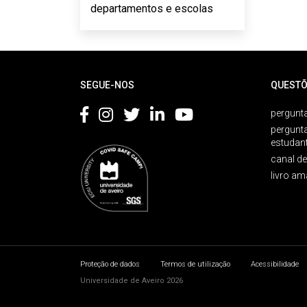
departamentos e escolas
Rodapé
SEGUE-NOS
QUESTÕ
pergunta
pergunt
estudan
canal d
livro am
Proteção de dados
Termos de utilização
Acessibilidade
Universidade de Aveiro 2026