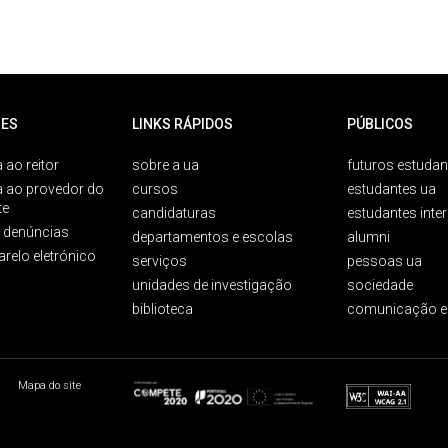
ES
LINKS RÁPIDOS
PÚBLICOS
 ao reitor
sobre a ua
futuros estudan
a ao provedor do
cursos
estudantes ua
te
candidaturas
estudantes inte
e denúncias
departamentos e escolas
alumni
arelo eletrónico
serviços
pessoas ua
unidades de investigação
sociedade
biblioteca
comunicação e
Mapa do site