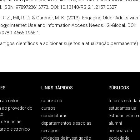
. ISBN: 978­972­36­1377­3. DOI: 10.13140/RG.2.1.2157.0327
 R. Z., Hill, R. D. & Gardner, M. K. (2013). Engaging Older Adults wit
ogy: Internet Use and Information Access Needs. IGI-Global. DOI:
/978-1-4666-1966-1.
 artigos científicos a adicionar sujeitos a atualização permanente)
ES
LINKS RÁPIDOS
PÚBLICOS
 ao reitor
sobre a ua
futuros estudan
a ao provedor do
cursos
estudantes ua
te
candidaturas
estudantes inte
e denúncias
departamentos e escolas
alumni
arelo eletrónico
serviços
pessoas ua
unidades de investigação
sociedade