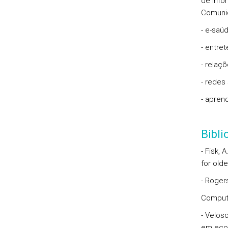
de info
Comunic
- e-saúd
- entre
- relaçõ
- redes 
- apren
Bibl
- Fisk, 
for old
- Roger
Compute
- Velos
em ecol