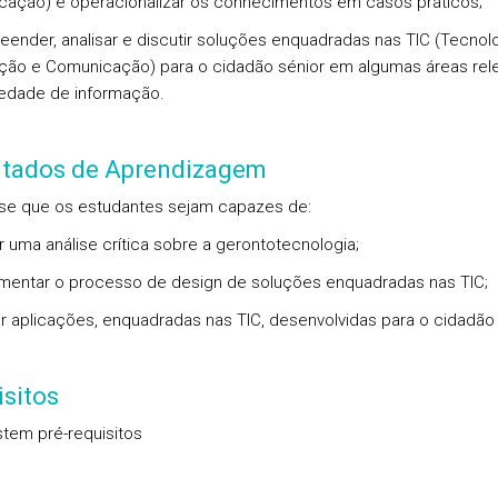
ação) e operacionalizar os conhecimentos em casos práticos;
eender, analisar e discutir soluções enquadradas nas TIC (Tecnol
ção e Comunicação) para o cidadão sénior em algumas áreas rel
edade de informação.
ltados de Aprendizagem
se que os estudantes sejam capazes de:
ar uma análise crítica sobre a gerontotecnologia;
imentar o processo de design de soluções enquadradas nas TIC;
sar aplicações, enquadradas nas TIC, desenvolvidas para o cidadão 
sitos
stem pré-requisitos