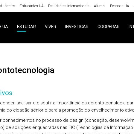
studantes
Estudantes UA
Estudantes internacionais
Alumni
Pessoas UA
A UA
ESTUDAR
VIVER
INVESTIGAR
COOPERAR
IN
rontotecnologia
ivos
eender, analisar e discutir a importância da gerontotecnologia par
ia do cidadão sénior e para a promoção do envelhecimento ativo
rir conhecimentos no processo de design (conceção, desenvolvi
ão) de soluções enquadradas nas TIC (Tecnologias da Informação