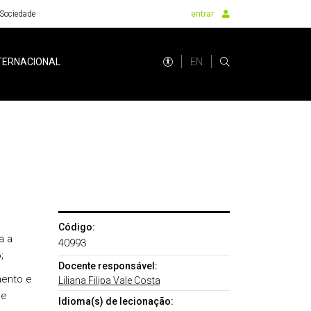
Sociedade
entrar
EN
TERNACIONAL
Código:
a a
40993
;
Docente responsável:
mento e
Liliana Filipa Vale Costa
 e
Idioma(s) de lecionação: