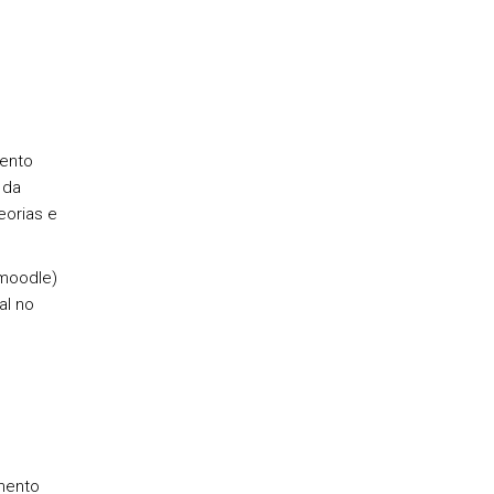
mento
 da
eorias e
(moodle)
al no
mento