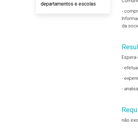
Comunic
departamentos e escolas
- compr
Informa
da soci
Resu
Espera-
- efetu
- exper
- anali
Requi
não exi