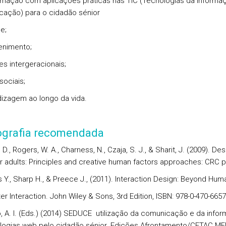
rmação com aplicações práticas nas TIC (Tecnologias da Informa
ação) para o cidadão sénior
e;
tenimento;
es intergeracionais;
sociais;
dizagem ao longo da vida.
iografia recomendada
A. D., Rogers, W. A., Charness, N., Czaja, S. J., & Sharit, J. (2009). De
er adults: Principles and creative human factors approaches: CRC p
s Y., Sharp H., & Preece J., (2011). Interaction Design: Beyond Hum
r Interaction. John Wiley & Sons, 3rd Edition, ISBN: 978-0-470-6657
o, A. I. (Eds.) (2014) SEDUCE ­ utilização da comunicação e da info
ogias web pelo cidadão sénior. Edições Afrontamento/CETAC.ME