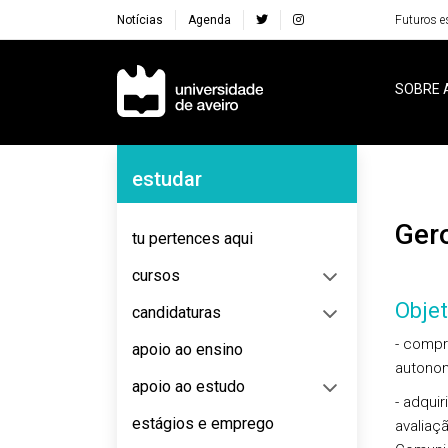
Notícias
Agenda
Futuros e
Navegação Principal
SOBRE 
Navegação Lateral
estudar
Ge
tu pertences aqui
cursos
Objet
candidaturas
- compr
apoio ao ensino
autonom
apoio ao estudo
- adqui
estágios e emprego
avaliaç