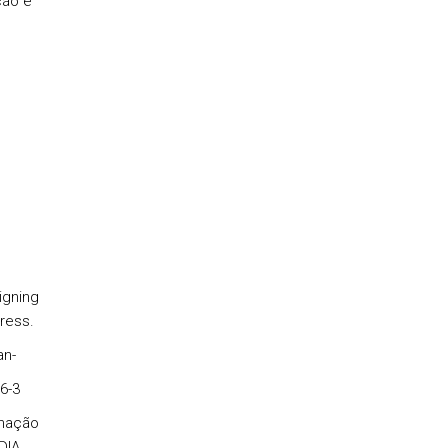
ção e
signing
ress.
an-
6-3
rmação
DIA.