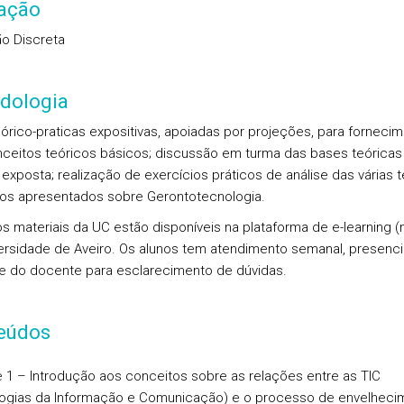
iação
ão Discreta
dologia
eórico-praticas expositivas, apoiadas por projeções, para forneci
ceitos teóricos básicos; discussão em turma das bases teóricas
 exposta; realização de exercícios práticos de análise das várias t
os apresentados sobre Gerontotecnologia.
s materiais da UC estão disponíveis na plataforma de e-learning 
ersidade de Aveiro. Os alunos tem atendimento semanal, presenci
e do docente para esclarecimento de dúvidas.
eúdos
 1 – Introdução aos conceitos sobre as relações entre as TIC
ogias da Informação e Comunicação) e o processo de envelheci