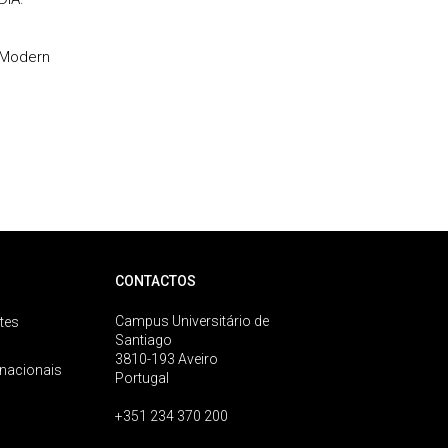
h Modern
CONTACTOS
Campus Universitário de
tes
Santiago
3810-193 Aveiro
rnacionais
Portugal
+351 234 370 200