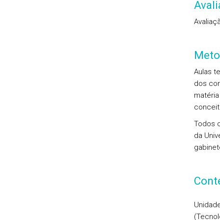
Aval
Avaliaç
Meto
Aulas t
dos con
matéria
conceit
Todos o
da Univ
gabinet
Cont
Unidade
(Tecnol