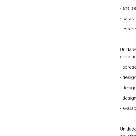
- análi
- caract
- ester
Unidade
cidadão
- apres
- desig
- desig
- design
- avali
Unidade