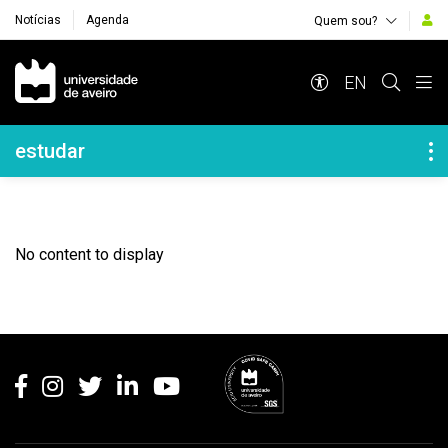
Notícias
Agenda
Quem sou?
Navegação Principal
EN
Navegação Lateral
estudar
No content to display
Rodapé