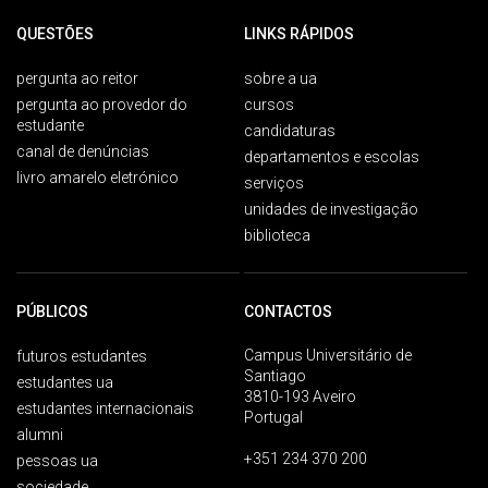
QUESTÕES
LINKS RÁPIDOS
pergunta ao reitor
sobre a ua
pergunta ao provedor do
cursos
estudante
candidaturas
canal de denúncias
departamentos e escolas
livro amarelo eletrónico
serviços
unidades de investigação
biblioteca
PÚBLICOS
CONTACTOS
Campus Universitário de
futuros estudantes
Santiago
estudantes ua
3810-193 Aveiro
estudantes internacionais
Portugal
alumni
+351 234 370 200
pessoas ua
sociedade