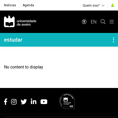
Notícias
Agenda
Quem sou?
Navegação Principal
EN
Navegação Lateral
estudar
No content to display
Rodapé