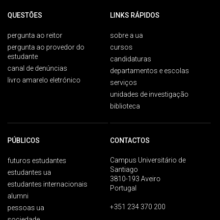
QUESTÕES
LINKS RÁPIDOS
pergunta ao reitor
sobre a ua
pergunta ao provedor do
cursos
estudante
candidaturas
canal de denúncias
departamentos e escolas
livro amarelo eletrónico
serviços
unidades de investigação
biblioteca
PÚBLICOS
CONTACTOS
Campus Universitário de
futuros estudantes
Santiago
estudantes ua
3810-193 Aveiro
estudantes internacionais
Portugal
alumni
+351 234 370 200
pessoas ua
sociedade