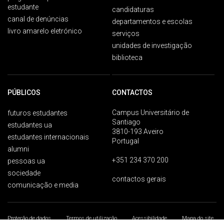
estudante
candidaturas
canal de denúncias
departamentos e escolas
livro amarelo eletrónico
serviços
unidades de investigação
biblioteca
PÚBLICOS
CONTACTOS
Campus Universitário de
futuros estudantes
Santiago
estudantes ua
3810-193 Aveiro
estudantes internacionais
Portugal
alumni
+351 234 370 200
pessoas ua
sociedade
contactos gerais
comunicação e media
Proteção de dados
Termos de utilização
Acessibilidade
Mapa do site