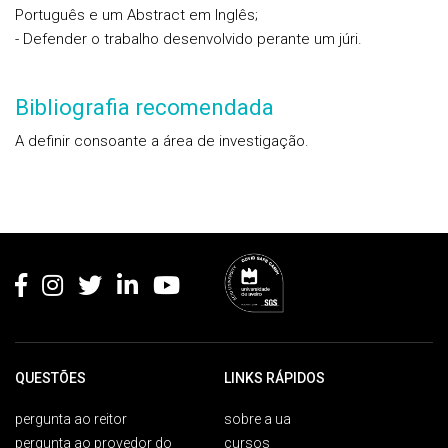
Português e um Abstract em Inglês;
- Defender o trabalho desenvolvido perante um júri.
Bibliografia recomendada
A definir consoante a área de investigação.
Rodapé
QUESTÕES
LINKS RÁPIDOS
pergunta ao reitor
sobre a ua
pergunta ao provedor do
cursos