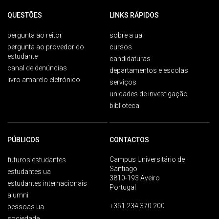
QUESTÕES
LINKS RÁPIDOS
pergunta ao reitor
sobre a ua
pergunta ao provedor do
cursos
estudante
candidaturas
canal de denúncias
departamentos e escolas
livro amarelo eletrónico
serviços
unidades de investigação
biblioteca
PÚBLICOS
CONTACTOS
Campus Universitário de
futuros estudantes
Santiago
estudantes ua
3810-193 Aveiro
estudantes internacionais
Portugal
alumni
+351 234 370 200
pessoas ua
sociedade