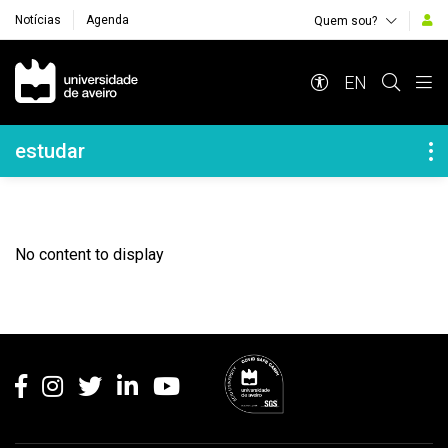
Notícias
Agenda
Quem sou?
Navegação Principal
EN
Navegação Lateral
estudar
No content to display
Rodapé