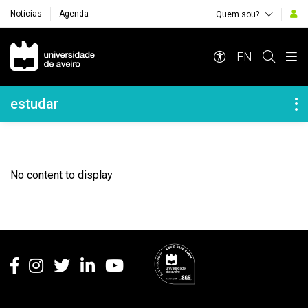
Notícias
Agenda
Quem sou?
Navegação Principal
EN
Navegação Lateral
estudar
No content to display
Rodapé