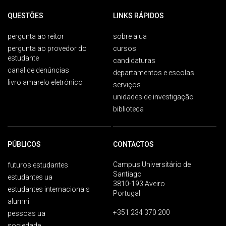
QUESTÕES
LINKS RÁPIDOS
pergunta ao reitor
sobre a ua
pergunta ao provedor do
cursos
estudante
candidaturas
canal de denúncias
departamentos e escolas
livro amarelo eletrónico
serviços
unidades de investigação
biblioteca
PÚBLICOS
CONTACTOS
Campus Universitário de
futuros estudantes
Santiago
estudantes ua
3810-193 Aveiro
estudantes internacionais
Portugal
alumni
+351 234 370 200
pessoas ua
sociedade