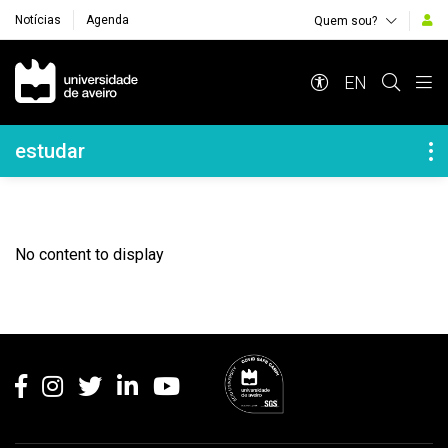
Notícias
Agenda
Quem sou?
Navegação Principal
EN
Navegação Lateral
estudar
No content to display
Rodapé