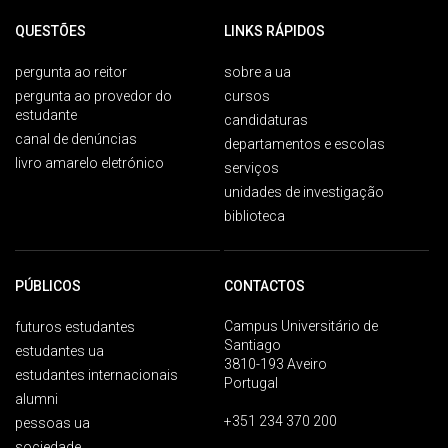
QUESTÕES
LINKS RÁPIDOS
pergunta ao reitor
sobre a ua
pergunta ao provedor do
cursos
estudante
candidaturas
canal de denúncias
departamentos e escolas
livro amarelo eletrónico
serviços
unidades de investigação
biblioteca
PÚBLICOS
CONTACTOS
Campus Universitário de
futuros estudantes
Santiago
estudantes ua
3810-193 Aveiro
estudantes internacionais
Portugal
alumni
+351 234 370 200
pessoas ua
sociedade